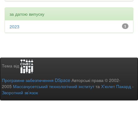
за датою випуску
2023
1
Тема від
Програмне забезпечення DSpace
Авторські права © 2002-
2005
Массачусетський технологічний інститут
та
Х’юлет Пакард
-
Зворотний зв’язок