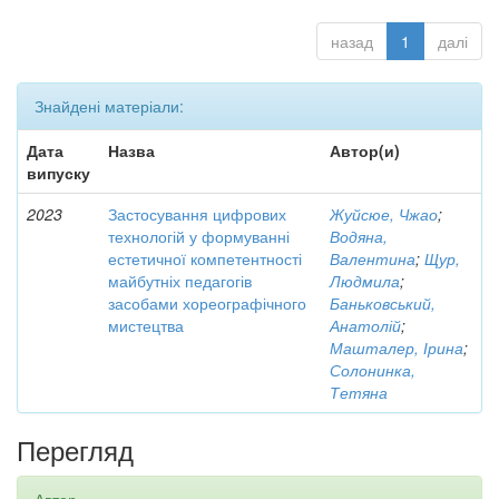
назад
1
далі
Знайдені матеріали:
Дата
Назва
Автор(и)
випуску
2023
Застосування цифрових
Жуйсюе, Чжао
;
технологій у формуванні
Водяна,
естетичної компетентності
Валентина
;
Щур,
майбутніх педагогів
Людмила
;
засобами хореографічного
Баньковський,
мистецтва
Анатолій
;
Машталер, Ірина
;
Солонинка,
Тетяна
Перегляд