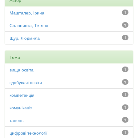
Автор
Машталер, Ірина
1
Солонинка, Тетяна
1
Щур, Людмила
1
Тема
вища освіта
1
здобувачі освіти
1
компетенція
1
комунікація
1
танець
1
цифрові технології
1