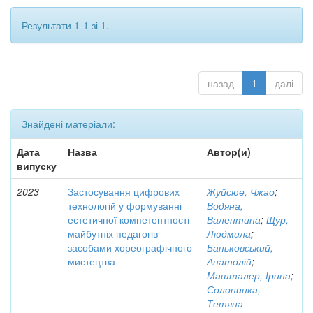
Результати 1-1 зі 1.
назад
1
далі
Знайдені матеріали:
Дата
Назва
Автор(и)
випуску
2023
Застосування цифрових
Жуйсюе, Чжао
;
технологій у формуванні
Водяна,
естетичної компетентності
Валентина
;
Щур,
майбутніх педагогів
Людмила
;
засобами хореографічного
Баньковський,
мистецтва
Анатолій
;
Машталер, Ірина
;
Солонинка,
Тетяна