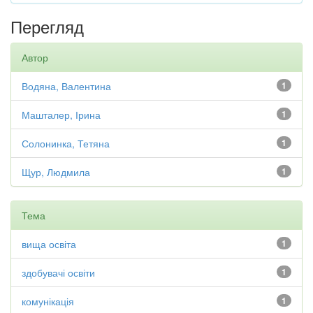
Перегляд
Автор
Водяна, Валентина
1
Машталер, Ірина
1
Солонинка, Тетяна
1
Щур, Людмила
1
Тема
вища освіта
1
здобувачі освіти
1
комунікація
1