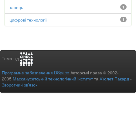
танець
1
цифрові технології
1
Тема від
Програмне забезпечення DSpace
Авторські права © 2002-
2005
Массачусетський технологічний інститут
та
Х’юлет Пакард
-
Зворотний зв’язок