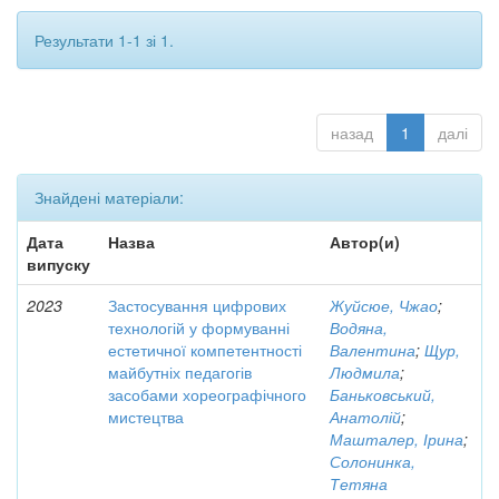
Результати 1-1 зі 1.
назад
1
далі
Знайдені матеріали:
Дата
Назва
Автор(и)
випуску
2023
Застосування цифрових
Жуйсюе, Чжао
;
технологій у формуванні
Водяна,
естетичної компетентності
Валентина
;
Щур,
майбутніх педагогів
Людмила
;
засобами хореографічного
Баньковський,
мистецтва
Анатолій
;
Машталер, Ірина
;
Солонинка,
Тетяна