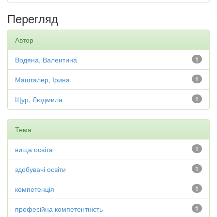
Перегляд
Автор
Водяна, Валентина
1
Машталер, Ірина
1
Щур, Людмила
1
Тема
вища освіта
1
здобувачі освіти
1
компетенція
1
професійна компетентність
1