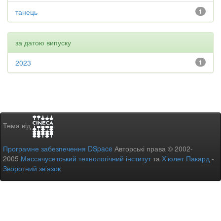
танець
1
за датою випуску
2023
1
Тема від
Програмне забезпечення DSpace
Авторські права © 2002-
2005
Массачусетський технологічний інститут
та
Х’юлет Пакард
-
Зворотний зв’язок