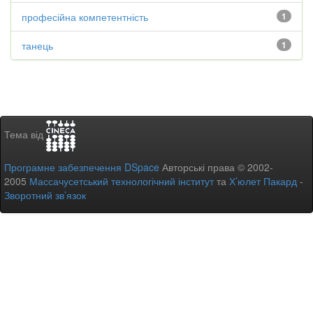
професійна компетентність
1
танець
1
Тема від
Програмне забезпечення DSpace
Авторські права © 2002-
2005
Массачусетський технологічний інститут
та
Х’юлет Пакард
-
Зворотний зв’язок