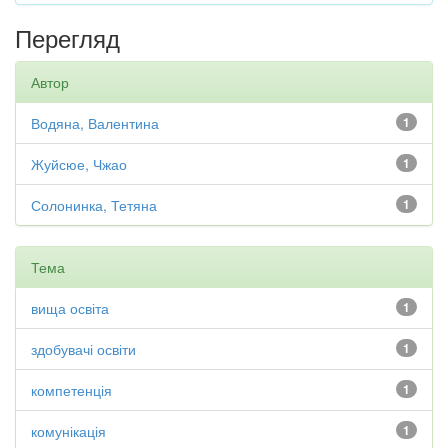
Перегляд
Автор
Водяна, Валентина
1
Жуйсюе, Чжао
1
Солонинка, Тетяна
1
Тема
вища освіта
1
здобувачі освіти
1
компетенція
1
комунікація
1