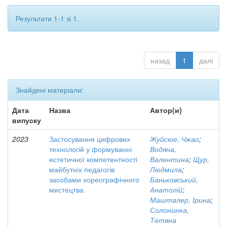
Результати 1-1 зі 1.
назад
1
далі
Знайдені матеріали:
Дата
Назва
Автор(и)
випуску
2023
Застосування цифрових
Жуйсюе, Чжао
;
технологій у формуванні
Водяна,
естетичної компетентності
Валентина
;
Щур,
майбутніх педагогів
Людмила
;
засобами хореографічного
Баньковський,
мистецтва
Анатолій
;
Машталер, Ірина
;
Солонинка,
Тетяна