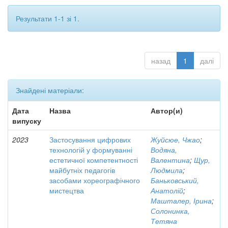
Результати 1-1 зі 1.
назад
1
далі
Знайдені матеріали:
Дата
Назва
Автор(и)
випуску
2023
Застосування цифрових
Жуйсюе, Чжао
;
технологій у формуванні
Водяна,
естетичної компетентності
Валентина
;
Щур,
майбутніх педагогів
Людмила
;
засобами хореографічного
Баньковський,
мистецтва
Анатолій
;
Машталер, Ірина
;
Солонинка,
Тетяна