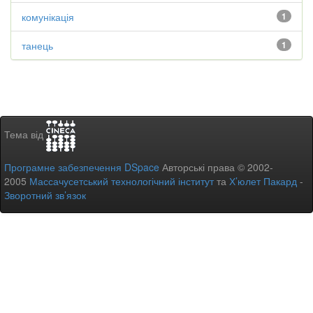
комунікація
1
танець
1
Тема від
Програмне забезпечення DSpace
Авторські права © 2002-
2005
Массачусетський технологічний інститут
та
Х’юлет Пакард
-
Зворотний зв’язок