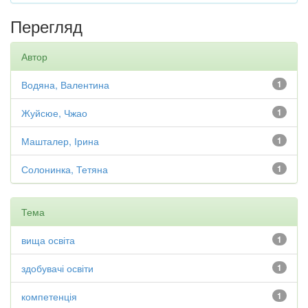
Перегляд
Автор
Водяна, Валентина
1
Жуйсюе, Чжао
1
Машталер, Ірина
1
Солонинка, Тетяна
1
Тема
вища освіта
1
здобувачі освіти
1
компетенція
1