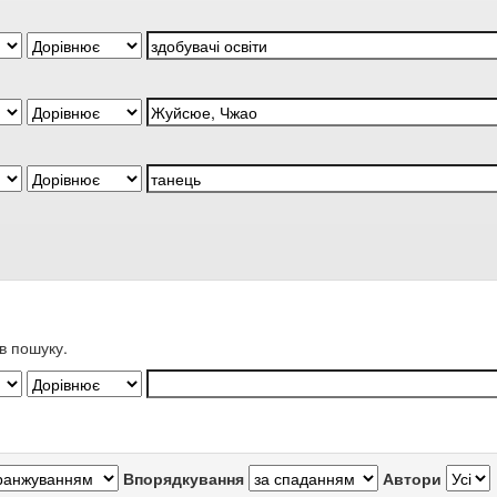
в пошуку.
Впорядкування
Автори