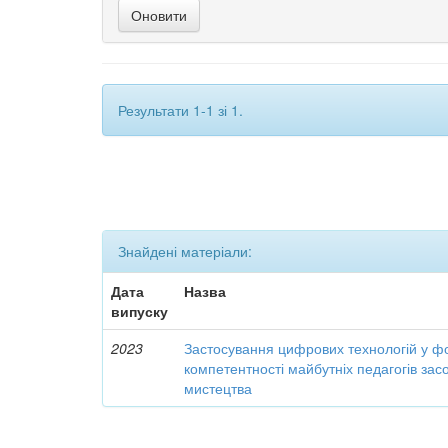
Результати 1-1 зі 1.
Знайдені матеріали:
Дата
Назва
випуску
2023
Застосування цифрових технологій у ф
компетентності майбутніх педагогів за
мистецтва