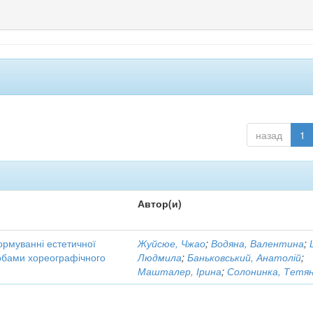
назад
1
Автор(и)
ормуванні естетичної
Жуйсюе, Чжао
;
Водяна, Валентина
;
собами хореографічного
Людмила
;
Баньковський, Анатолій
;
Машталер, Ірина
;
Солонинка, Тетя