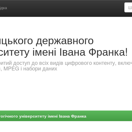
ідка
ицького державного
ситету імені Івана Франка!
критий доступ до всіх видів цифрового контенту, вкл
я, MPEG і набори даних
гічного університету імені Івана Франка