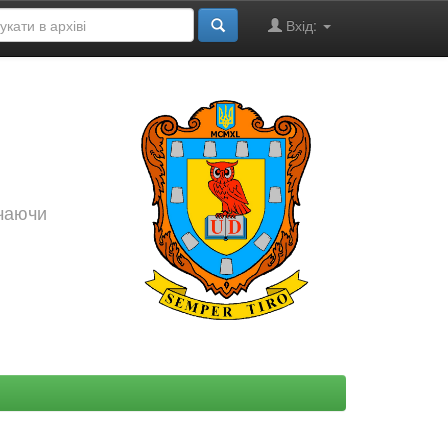
Вхід:
ючаючи