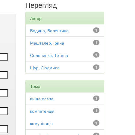
Перегляд
Автор
Водяна, Валентина
1
Машталер, Ірина
1
Солонинка, Тетяна
1
Щур, Людмила
1
Тема
вища освіта
1
компетенція
1
комунікація
1