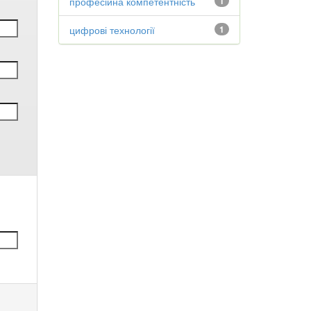
професійна компетентність
1
цифрові технології
1