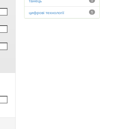
танець
1
цифрові технології
1