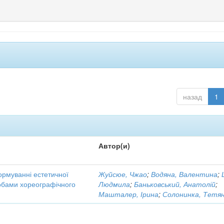
назад
1
Автор(и)
ормуванні естетичної
Жуйсюе, Чжао
;
Водяна, Валентина
;
собами хореографічного
Людмила
;
Баньковський, Анатолій
;
Машталер, Ірина
;
Солонинка, Тетя