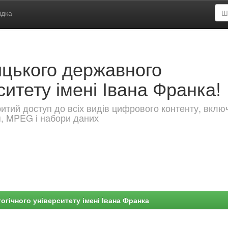
ідка
ицького державного
ситету імені Івана Франка!
критий доступ до всіх видів цифрового контенту, вкл
я, MPEG і набори даних
гічного університету імені Івана Франка