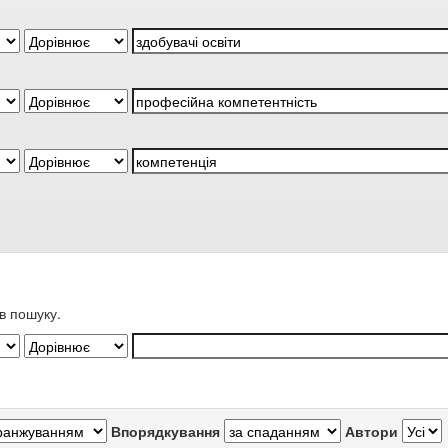
в пошуку.
Впорядкування
Автори