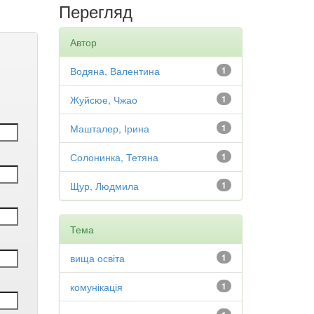
Перегляд
Автор
Водяна, Валентина
1
Жуйсюе, Чжао
1
Машталер, Ірина
1
Солонинка, Тетяна
1
Щур, Людмила
1
Тема
вища освіта
1
комунікація
1