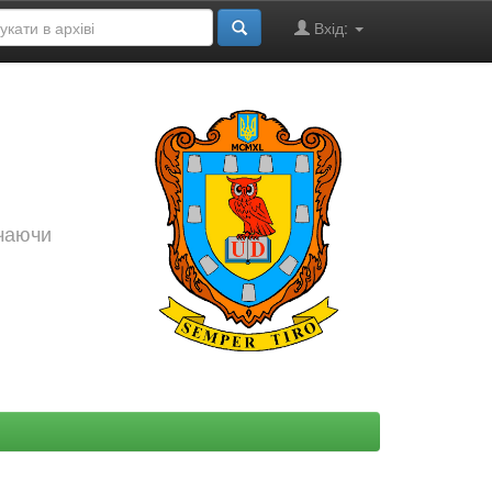
Вхід:
ючаючи