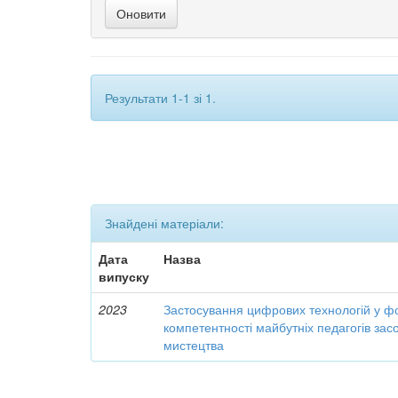
Результати 1-1 зі 1.
Знайдені матеріали:
Дата
Назва
випуску
2023
Застосування цифрових технологій у ф
компетентності майбутніх педагогів за
мистецтва