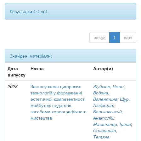
Результати 1-1 зі 1.
назад
1
далі
Знайдені матеріали:
Дата
Назва
Автор(и)
випуску
2023
Застосування цифрових
Жуйсюе, Чжао
;
технологій у формуванні
Водяна,
естетичної компетентності
Валентина
;
Щур,
майбутніх педагогів
Людмила
;
засобами хореографічного
Баньковський,
мистецтва
Анатолій
;
Машталер, Ірина
;
Солонинка,
Тетяна