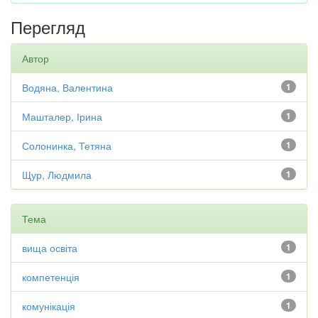
Перегляд
Автор
Водяна, Валентина
1
Машталер, Ірина
1
Солонинка, Тетяна
1
Щур, Людмила
1
Тема
вища освіта
1
компетенція
1
комунікація
1