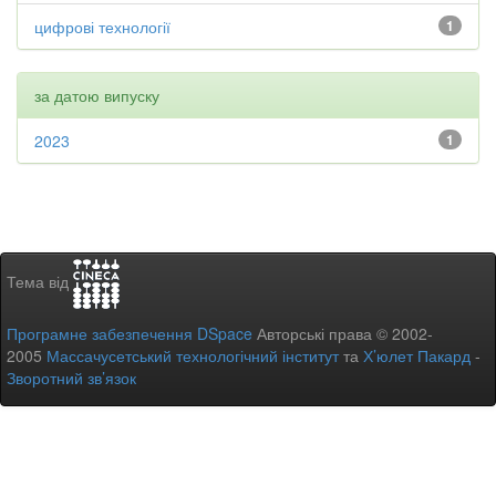
цифрові технології
1
за датою випуску
2023
1
Тема від
Програмне забезпечення DSpace
Авторські права © 2002-
2005
Массачусетський технологічний інститут
та
Х’юлет Пакард
-
Зворотний зв’язок