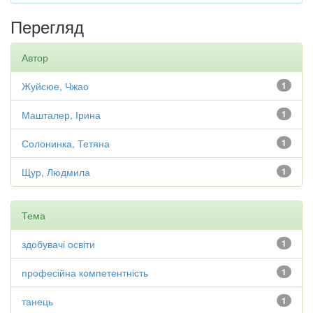
Перегляд
Автор
Жуйсюе, Чжао
1
Машталер, Ірина
1
Солонинка, Тетяна
1
Щур, Людмила
1
Тема
здобувачі освіти
1
професійна компетентність
1
танець
1