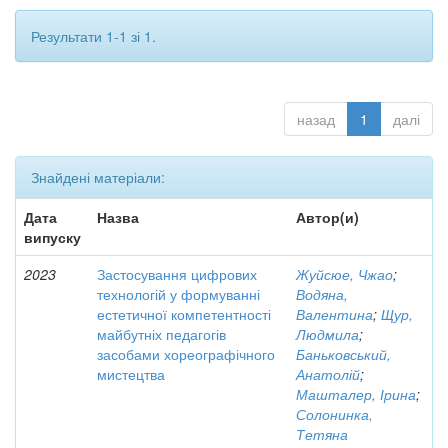
Результати 1-1 зі 1.
назад
1
далі
Знайдені матеріали:
Дата
Назва
Автор(и)
випуску
2023
Застосування цифрових
Жуйсюе, Чжао
;
технологій у формуванні
Водяна,
естетичної компетентності
Валентина
;
Щур,
майбутніх педагогів
Людмила
;
засобами хореографічного
Баньковський,
мистецтва
Анатолій
;
Машталер, Ірина
;
Солонинка,
Тетяна