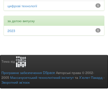
цифрові технології
1
за датою випуску
2023
1
Тема від
Програмне забезпечення DSpace
Авторські права © 2002-
2005
Массачусетський технологічний інститут
та
Х’юлет Пакард
-
Зворотний зв’язок