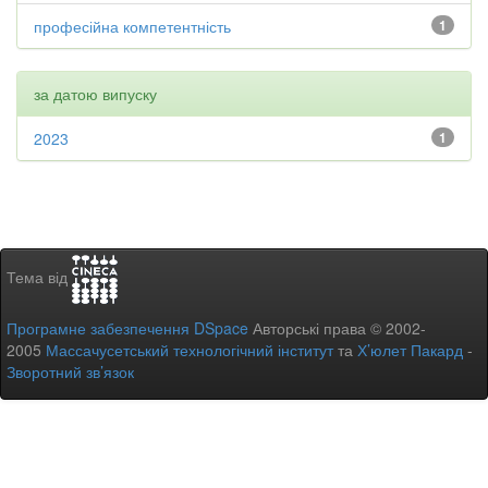
професійна компетентність
1
за датою випуску
2023
1
Тема від
Програмне забезпечення DSpace
Авторські права © 2002-
2005
Массачусетський технологічний інститут
та
Х’юлет Пакард
-
Зворотний зв’язок