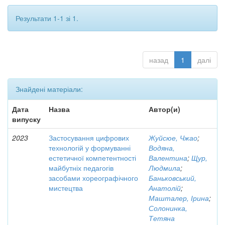
Результати 1-1 зі 1.
назад
1
далі
Знайдені матеріали:
Дата
Назва
Автор(и)
випуску
2023
Застосування цифрових
Жуйсюе, Чжао
;
технологій у формуванні
Водяна,
естетичної компетентності
Валентина
;
Щур,
майбутніх педагогів
Людмила
;
засобами хореографічного
Баньковський,
мистецтва
Анатолій
;
Машталер, Ірина
;
Солонинка,
Тетяна