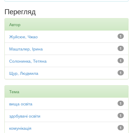
Перегляд
Автор
Жуйсюе, Чжао
1
Машталер, Ірина
1
Солонинка, Тетяна
1
Щур, Людмила
1
Тема
вища освіта
1
здобувачі освіти
1
комунікація
1