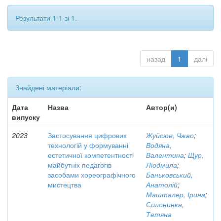
Результати 1-1 зі 1.
назад
1
далі
Знайдені матеріали:
Дата
Назва
Автор(и)
випуску
2023
Застосування цифрових
Жуйсюе, Чжао
;
технологій у формуванні
Водяна,
естетичної компетентності
Валентина
;
Щур,
майбутніх педагогів
Людмила
;
засобами хореографічного
Баньковський,
мистецтва
Анатолій
;
Машталер, Ірина
;
Солонинка,
Тетяна