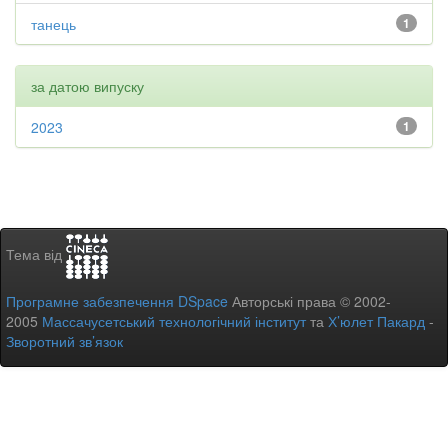
танець
1
за датою випуску
2023
1
Тема від
Програмне забезпечення DSpace
Авторські права © 2002-
2005
Массачусетський технологічний інститут
та
Х’юлет Пакард
-
Зворотний зв’язок