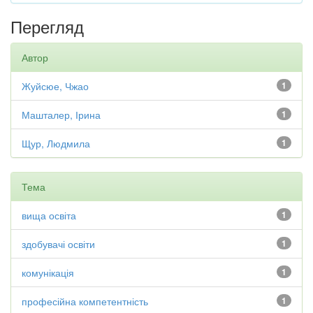
Перегляд
Автор
Жуйсюе, Чжао
1
Машталер, Ірина
1
Щур, Людмила
1
Тема
вища освіта
1
здобувачі освіти
1
комунікація
1
професійна компетентність
1