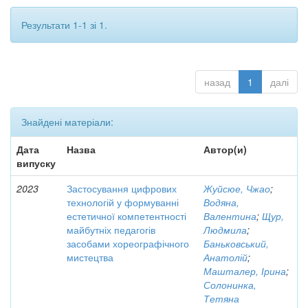
Результати 1-1 зі 1.
назад
1
далі
Знайдені матеріали:
Дата
Назва
Автор(и)
випуску
2023
Застосування цифрових
Жуйсюе, Чжао
;
технологій у формуванні
Водяна,
естетичної компетентності
Валентина
;
Щур,
майбутніх педагогів
Людмила
;
засобами хореографічного
Баньковський,
мистецтва
Анатолій
;
Машталер, Ірина
;
Солонинка,
Тетяна