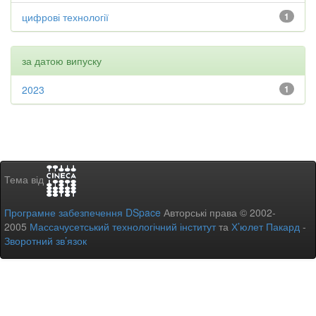
цифрові технології
1
за датою випуску
2023
1
Тема від
Програмне забезпечення DSpace
Авторські права © 2002-
2005
Массачусетський технологічний інститут
та
Х’юлет Пакард
-
Зворотний зв’язок