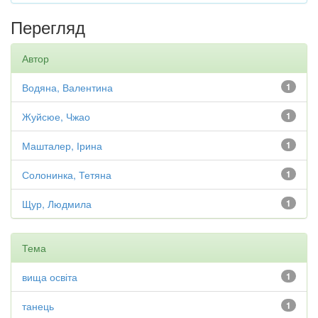
Перегляд
Автор
Водяна, Валентина
1
Жуйсюе, Чжао
1
Машталер, Ірина
1
Солонинка, Тетяна
1
Щур, Людмила
1
Тема
вища освіта
1
танець
1