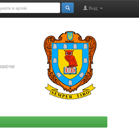
Вхід:
ючаючи