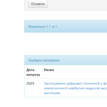
Результати 1-1 зі 1.
Знайдені матеріали:
Дата
Назва
випуску
2023
Застосування цифрових технологій у ф
компетентності майбутніх педагогів за
мистецтва