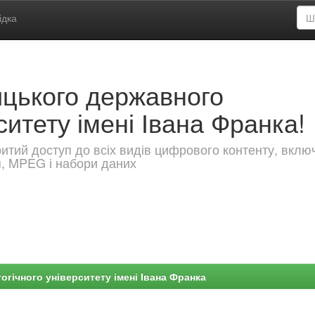
ідка
ицького державного
ситету імені Івана Франка!
критий доступ до всіх видів цифрового контенту, вкл
я, MPEG і набори даних
гічного університету імені Івана Франка