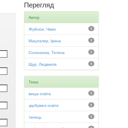
Перегляд
Автор
Жуйсюе, Чжао
1
Машталер, Ірина
1
Солонинка, Тетяна
1
Щур, Людмила
1
Тема
вища освіта
1
здобувачі освіти
1
танець
1