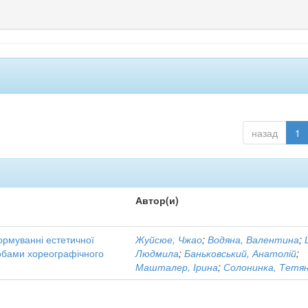
назад
1
Автор(и)
ормуванні естетичної
Жуйсюе, Чжао
;
Водяна, Валентина
;
собами хореографічного
Людмила
;
Баньковський, Анатолій
;
Машталер, Ірина
;
Солонинка, Тетя