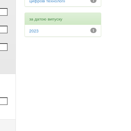
цифрові технології
1
за датою випуску
2023
1