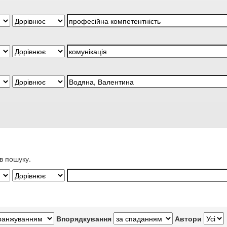
в пошуку.
Впорядкування
Автори