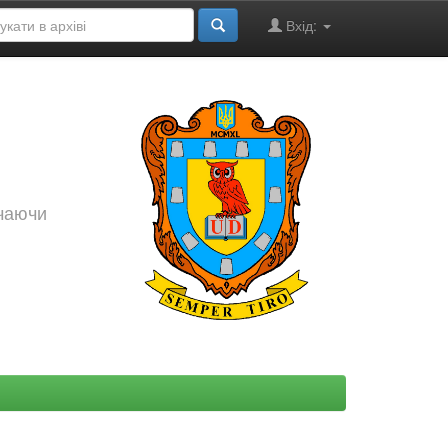
Вхід:
ючаючи