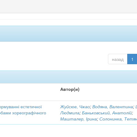
назад
1
Автор(и)
ормуванні естетичної
Жуйсюе, Чжао
;
Водяна, Валентина
;
собами хореографічного
Людмила
;
Баньковський, Анатолій
;
Машталер, Ірина
;
Солонинка, Тетя