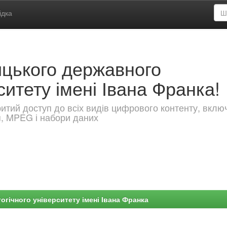
ідка
ицького державного
ситету імені Івана Франка!
критий доступ до всіх видів цифрового контенту, вкл
я, MPEG і набори даних
гічного університету імені Івана Франка