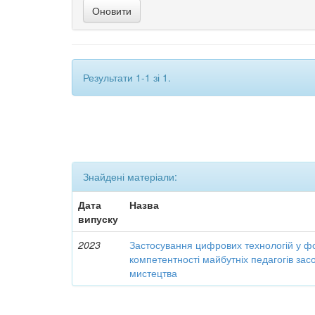
Результати 1-1 зі 1.
Знайдені матеріали:
Дата
Назва
випуску
2023
Застосування цифрових технологій у ф
компетентності майбутніх педагогів за
мистецтва