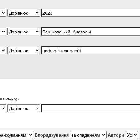
в пошуку.
Впорядкування
Автори