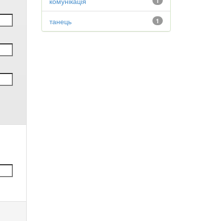
комунікація
1
танець
1