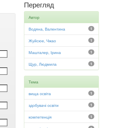
Перегляд
Автор
Водяна, Валентина
1
Жуйсюе, Чжао
1
Машталер, Ірина
1
Щур, Людмила
1
Тема
вища освіта
1
здобувачі освіти
1
компетенція
1