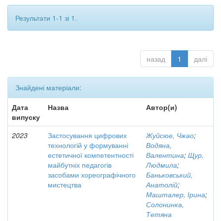
Результати 1-1 зі 1.
назад
1
далі
Знайдені матеріали:
Дата
Назва
Автор(и)
випуску
2023
Застосування цифрових
Жуйсюе, Чжао
;
технологій у формуванні
Водяна,
естетичної компетентності
Валентина
;
Щур,
майбутніх педагогів
Людмила
;
засобами хореографічного
Баньковський,
мистецтва
Анатолій
;
Машталер, Ірина
;
Солонинка,
Тетяна