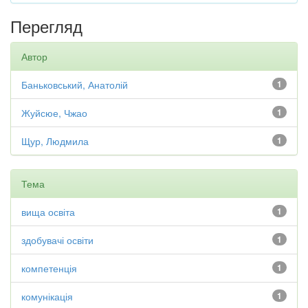
Перегляд
Автор
Баньковський, Анатолій
1
Жуйсюе, Чжао
1
Щур, Людмила
1
Тема
вища освіта
1
здобувачі освіти
1
компетенція
1
комунікація
1