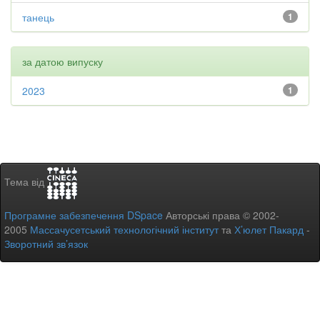
танець
1
за датою випуску
2023
1
Тема від
Програмне забезпечення DSpace
Авторські права © 2002-
2005
Массачусетський технологічний інститут
та
Х’юлет Пакард
-
Зворотний зв’язок