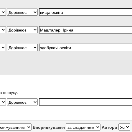
в пошуку.
Впорядкування
Автори