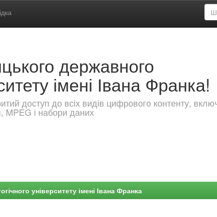
ідка
ицького державного
ситету імені Івана Франка!
критий доступ до всіх видів цифрового контенту, вкл
я, MPEG і набори даних
гічного університету імені Івана Франка