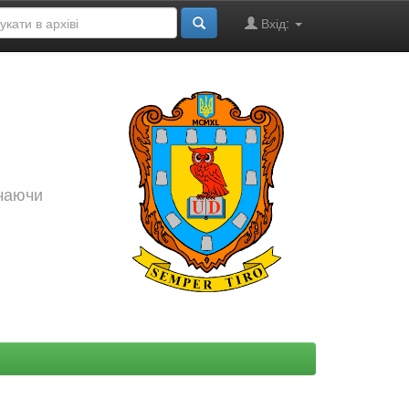
Вхід:
ючаючи