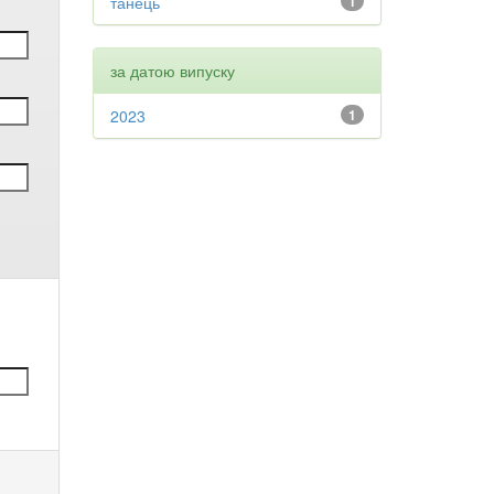
танець
1
за датою випуску
2023
1