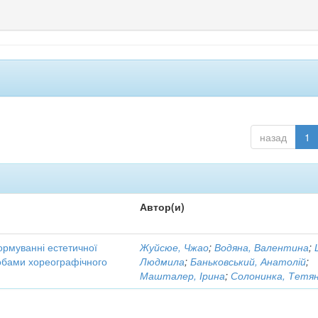
назад
1
Автор(и)
ормуванні естетичної
Жуйсюе, Чжао
;
Водяна, Валентина
;
собами хореографічного
Людмила
;
Баньковський, Анатолій
;
Машталер, Ірина
;
Солонинка, Тетя