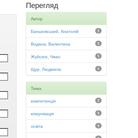
Перегляд
Автор
Баньковський, Анатолій
1
Водяна, Валентина
1
Жуйсюе, Чжао
1
Щур, Людмила
1
Тема
компетенція
1
комунікація
1
освіта
1