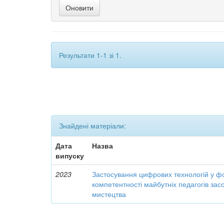
Результати 1-1 зі 1.
Знайдені матеріали:
Дата
Назва
випуску
2023
Застосування цифрових технологій у ф
компетентності майбутніх педагогів за
мистецтва