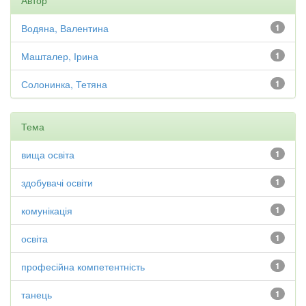
Автор
Водяна, Валентина
1
Машталер, Ірина
1
Солонинка, Тетяна
1
Тема
вища освіта
1
здобувачі освіти
1
комунікація
1
освіта
1
професійна компетентність
1
танець
1