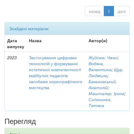
назад
1
далі
Знайдені матеріали:
Дата
Назва
Автор(и)
випуску
2023
Застосування цифрових
Жуйсюе, Чжао
;
технологій у формуванні
Водяна,
естетичної компетентності
Валентина
;
Щур,
майбутніх педагогів
Людмила
;
засобами хореографічного
Баньковський,
мистецтва
Анатолій
;
Машталер, Ірина
;
Солонинка,
Тетяна
Перегляд