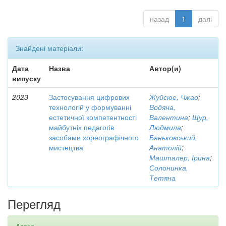
назад
1
далі
Знайдені матеріали:
Дата
Назва
Автор(и)
випуску
2023
Застосування цифрових
Жуйсюе, Чжао
;
технологій у формуванні
Водяна,
естетичної компетентності
Валентина
;
Щур,
майбутніх педагогів
Людмила
;
засобами хореографічного
Баньковський,
мистецтва
Анатолій
;
Машталер, Ірина
;
Солонинка,
Тетяна
Перегляд