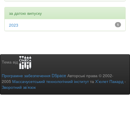
за датою випуску
2023
1
Тема від
Програмне забезпечення DSpace
Авторські права © 2002-
2005
Массачусетський технологічний інститут
та
Х’юлет Пакард
-
Зворотний зв’язок