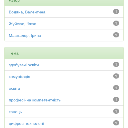
Автор
Водяна, Валентина
1
Жуйсюе, Чжао
1
Машталер, Ірина
1
Тема
здобувачі освіти
1
комунікація
1
освіта
1
професійна компетентність
1
танець
1
цифрові технології
1