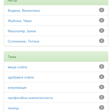
Автор
Водяна, Валентина
1
Жуйсюе, Чжао
1
Машталер, Ірина
1
Солонинка, Тетяна
1
Тема
вища освіта
1
здобувачі освіти
1
комунікація
1
професійна компетентність
1
танець
1