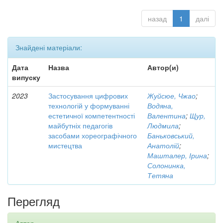
назад
1
далі
Знайдені матеріали:
Дата
Назва
Автор(и)
випуску
2023
Застосування цифрових
Жуйсюе, Чжао
;
технологій у формуванні
Водяна,
естетичної компетентності
Валентина
;
Щур,
майбутніх педагогів
Людмила
;
засобами хореографічного
Баньковський,
мистецтва
Анатолій
;
Машталер, Ірина
;
Солонинка,
Тетяна
Перегляд