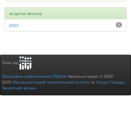
за датою випуску
2023
1
Тема від
Програмне забезпечення DSpace
Авторські права © 2002-
2005
Массачусетський технологічний інститут
та
Х’юлет Пакард
-
Зворотний зв’язок