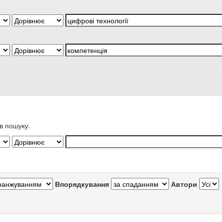
в пошуку.
Впорядкування
Автори