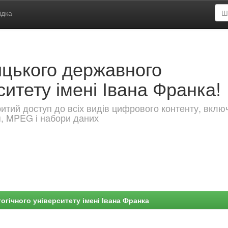
ідка
ицького державного
ситету імені Івана Франка!
критий доступ до всіх видів цифрового контенту, вкл
я, MPEG і набори даних
гічного університету імені Івана Франка