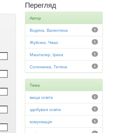
Перегляд
Автор
Водяна, Валентина
1
Жуйсюе, Чжао
1
Машталер, Ірина
1
Солонинка, Тетяна
1
Тема
вища освіта
1
здобувачі освіти
1
комунікація
1