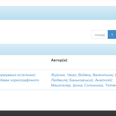
назад
1
Автор(и)
ормуванні естетичної
Жуйсюе, Чжао
;
Водяна, Валентина
;
собами хореографічного
Людмила
;
Баньковський, Анатолій
;
Машталер, Ірина
;
Солонинка, Тетя