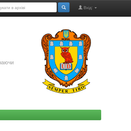
Вхід:
ючаючи