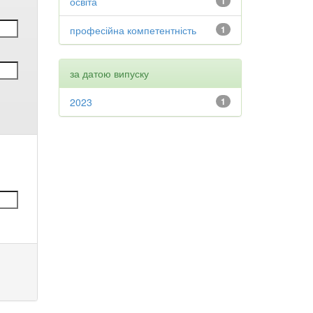
освіта
1
професійна компетентність
1
за датою випуску
2023
1