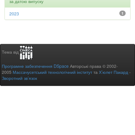
за датою випуску
2023
1
Тема від
Програмне забезпечення DSpace
Авторські права © 2002-
2005
Массачусетський технологічний інститут
та
Х’юлет Пакард
-
Зворотний зв’язок