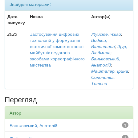
Знайдені матеріали:
Дата
Назва
Автор(и)
випуску
2023
Застосування цифрових
Жуйсюе, Чжао
;
технологій у формуванні
Водяна,
естетичної компетентності
Валентина
;
Щур,
майбутніх педагогів
Людмила
;
засобами хореографічного
Баньковський,
мистецтва
Анатолій
;
Машталер, Ірина
;
Солонинка,
Тетяна
Перегляд
Автор
Баньковський, Анатолій
1
1