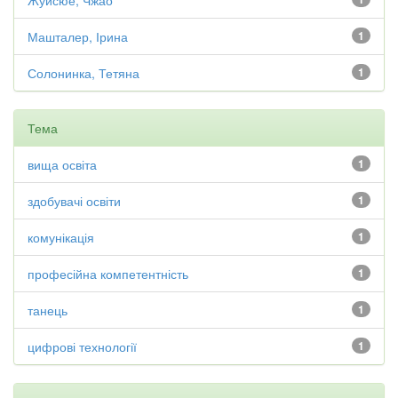
Жуйсюе, Чжао
Машталер, Ірина
1
Солонинка, Тетяна
1
Тема
вища освіта
1
здобувачі освіти
1
комунікація
1
професійна компетентність
1
танець
1
цифрові технології
1