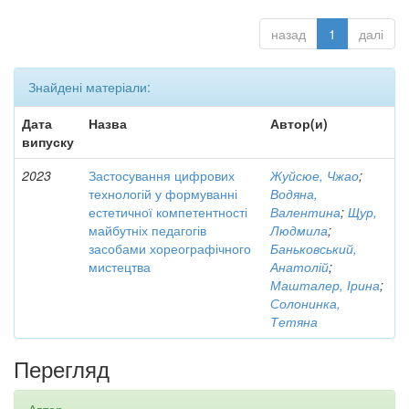
назад
1
далі
Знайдені матеріали:
Дата
Назва
Автор(и)
випуску
2023
Застосування цифрових
Жуйсюе, Чжао
;
технологій у формуванні
Водяна,
естетичної компетентності
Валентина
;
Щур,
майбутніх педагогів
Людмила
;
засобами хореографічного
Баньковський,
мистецтва
Анатолій
;
Машталер, Ірина
;
Солонинка,
Тетяна
Перегляд