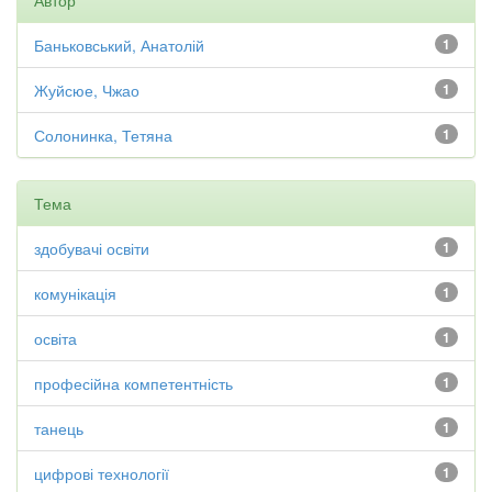
Автор
Баньковський, Анатолій
1
Жуйсюе, Чжао
1
Солонинка, Тетяна
1
Тема
здобувачі освіти
1
комунікація
1
освіта
1
професійна компетентність
1
танець
1
цифрові технології
1