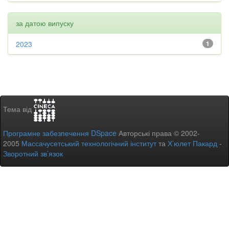
за датою випуску
2023
1
Тема від
Програмне забезпечення DSpace
Авторські права © 2002-
2005
Массачусетський технологічний інститут
та
Х’юлет Пакард
-
Зворотний зв’язок