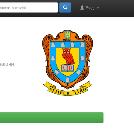
Вхід:
ючаючи