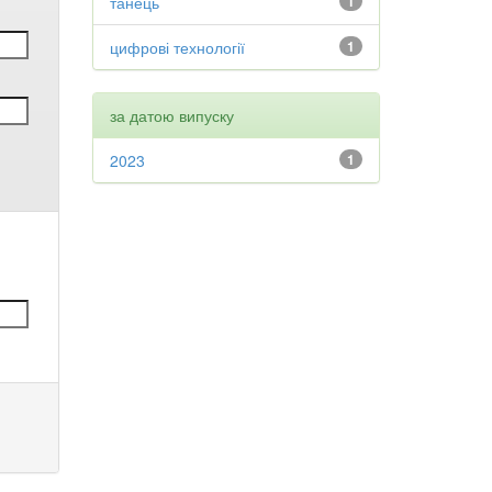
танець
1
цифрові технології
1
за датою випуску
2023
1