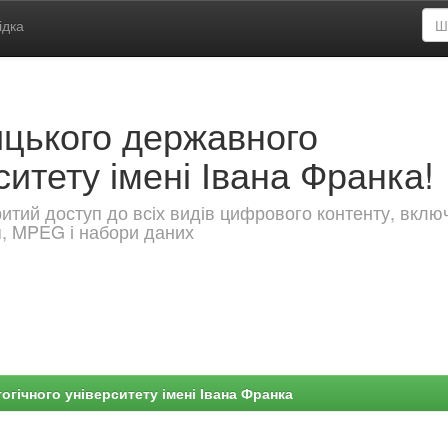
ідка
ицького державного
ситету імені Івана Франка!
критий доступ до всіх видів цифрового контенту, вкл
я, MPEG і набори даних
гічного університету імені Івана Франка