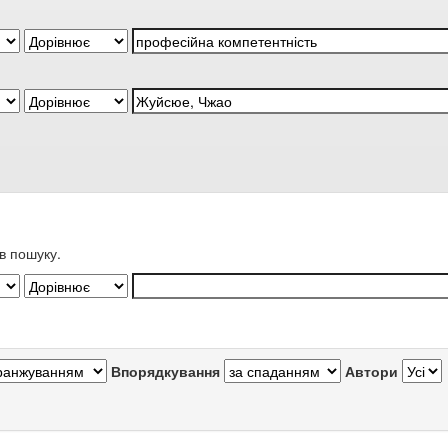
в пошуку.
Впорядкування
Автори