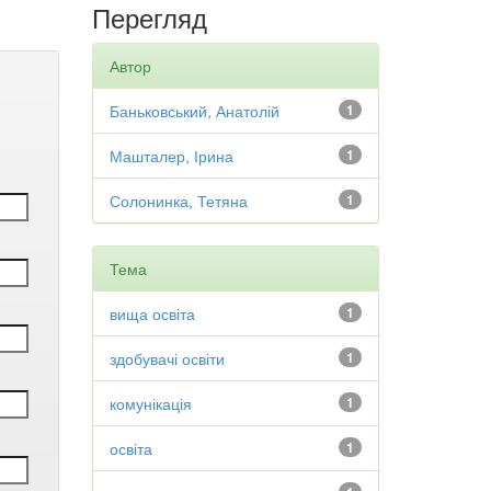
Перегляд
Автор
Баньковський, Анатолій
1
Машталер, Ірина
1
Солонинка, Тетяна
1
Тема
вища освіта
1
здобувачі освіти
1
комунікація
1
освіта
1