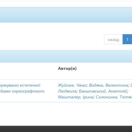
назад
1
Автор(и)
ормуванні естетичної
Жуйсюе, Чжао
;
Водяна, Валентина
;
собами хореографічного
Людмила
;
Баньковський, Анатолій
;
Машталер, Ірина
;
Солонинка, Тетя