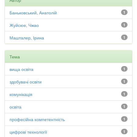
Автор
Баньковський, Анатолій
1
Жуйсюе, Чжао
1
Машталер, Ірина
1
Тема
вища освіта
1
здобувачі освіти
1
комунікація
1
освіта
1
професійна компетентність
1
цифрові технології
1