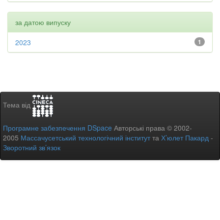
за датою випуску
2023
1
Тема від
Програмне забезпечення DSpace
Авторські права © 2002-
2005
Массачусетський технологічний інститут
та
Х’юлет Пакард
-
Зворотний зв’язок