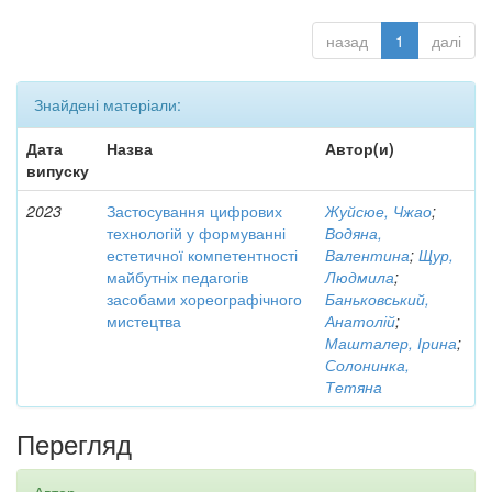
назад
1
далі
Знайдені матеріали:
Дата
Назва
Автор(и)
випуску
2023
Застосування цифрових
Жуйсюе, Чжао
;
технологій у формуванні
Водяна,
естетичної компетентності
Валентина
;
Щур,
майбутніх педагогів
Людмила
;
засобами хореографічного
Баньковський,
мистецтва
Анатолій
;
Машталер, Ірина
;
Солонинка,
Тетяна
Перегляд