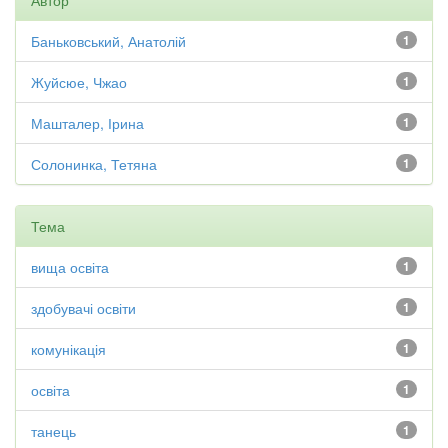
Автор
Баньковський, Анатолій
1
Жуйсюе, Чжао
1
Машталер, Ірина
1
Солонинка, Тетяна
1
Тема
вища освіта
1
здобувачі освіти
1
комунікація
1
освіта
1
танець
1