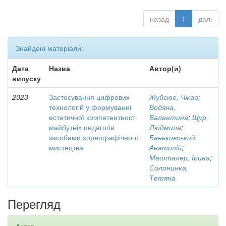
назад
1
далі
Знайдені матеріали:
Дата
Назва
Автор(и)
випуску
2023
Застосування цифрових
Жуйсюе, Чжао
;
технологій у формуванні
Водяна,
естетичної компетентності
Валентина
;
Щур,
майбутніх педагогів
Людмила
;
засобами хореографічного
Баньковський,
мистецтва
Анатолій
;
Машталер, Ірина
;
Солонинка,
Тетяна
Перегляд