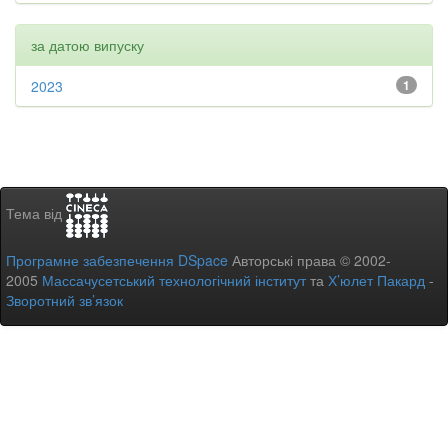
за датою випуску
2023
1
Тема від
Програмне забезпечення DSpace
Авторські права © 2002-
2005
Массачусетський технологічний інститут
та
Х’юлет Пакард
-
Зворотний зв’язок