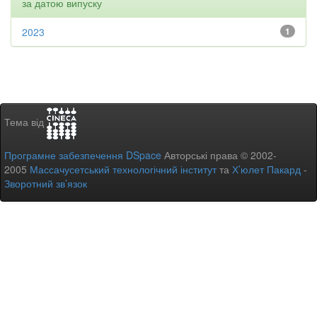
за датою випуску
2023
1
Тема від
Програмне забезпечення DSpace
Авторські права © 2002-
2005
Массачусетський технологічний інститут
та
Х’юлет Пакард
-
Зворотний зв’язок