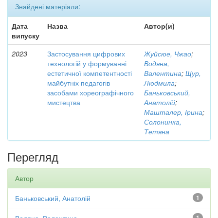
Знайдені матеріали:
Дата
Назва
Автор(и)
випуску
2023
Застосування цифрових
Жуйсюе, Чжао
;
технологій у формуванні
Водяна,
естетичної компетентності
Валентина
;
Щур,
майбутніх педагогів
Людмила
;
засобами хореографічного
Баньковський,
мистецтва
Анатолій
;
Машталер, Ірина
;
Солонинка,
Тетяна
Перегляд
Автор
Баньковський, Анатолій
1
1