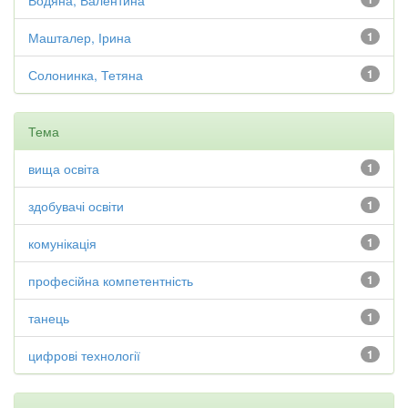
Водяна, Валентина
Машталер, Ірина
1
Солонинка, Тетяна
1
Тема
вища освіта
1
здобувачі освіти
1
комунікація
1
професійна компетентність
1
танець
1
цифрові технології
1