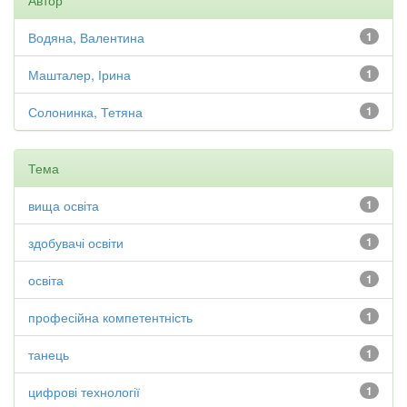
Автор
Водяна, Валентина
1
Машталер, Ірина
1
Солонинка, Тетяна
1
Тема
вища освіта
1
здобувачі освіти
1
освіта
1
професійна компетентність
1
танець
1
цифрові технології
1