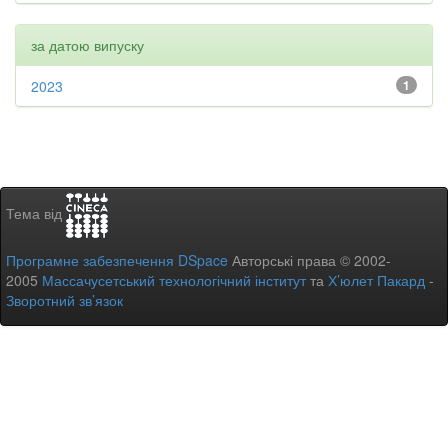
за датою випуску
2023
1
Тема від
Програмне забезпечення DSpace
Авторські права © 2002-
2005
Массачусетський технологічний інститут
та
Х’юлет Пакард
-
Зворотний зв’язок