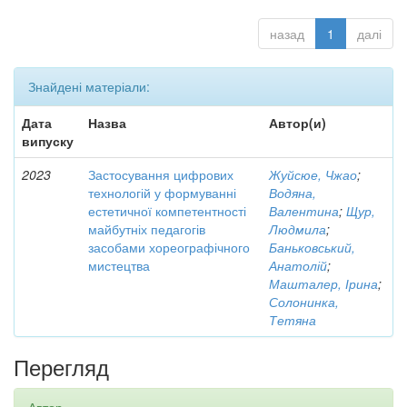
назад
1
далі
Знайдені матеріали:
Дата
Назва
Автор(и)
випуску
2023
Застосування цифрових
Жуйсюе, Чжао
;
технологій у формуванні
Водяна,
естетичної компетентності
Валентина
;
Щур,
майбутніх педагогів
Людмила
;
засобами хореографічного
Баньковський,
мистецтва
Анатолій
;
Машталер, Ірина
;
Солонинка,
Тетяна
Перегляд