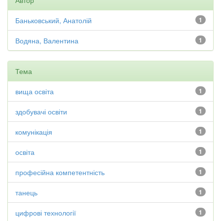
Автор
Баньковський, Анатолій
1
Водяна, Валентина
1
Тема
вища освіта
1
здобувачі освіти
1
комунікація
1
освіта
1
професійна компетентність
1
танець
1
цифрові технології
1