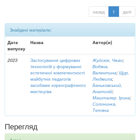
назад
1
далі
Знайдені матеріали:
Дата
Назва
Автор(и)
випуску
2023
Застосування цифрових
Жуйсюе, Чжао
;
технологій у формуванні
Водяна,
естетичної компетентності
Валентина
;
Щур,
майбутніх педагогів
Людмила
;
засобами хореографічного
Баньковський,
мистецтва
Анатолій
;
Машталер, Ірина
;
Солонинка,
Тетяна
Перегляд