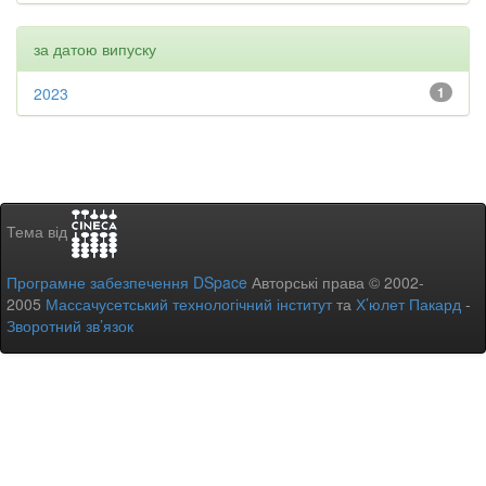
за датою випуску
2023
1
Тема від
Програмне забезпечення DSpace
Авторські права © 2002-
2005
Массачусетський технологічний інститут
та
Х’юлет Пакард
-
Зворотний зв’язок