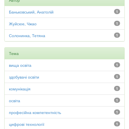
Автор
Баньковський, Анатолій
1
Жуйсюе, Чжао
1
Солонинка, Тетяна
1
Тема
вища освіта
1
здобувачі освіти
1
комунікація
1
освіта
1
професійна компетентність
1
цифрові технології
1