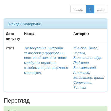
назад
1
далі
Знайдені матеріали:
Дата
Назва
Автор(и)
випуску
2023
Застосування цифрових
Жуйсюе, Чжао
;
технологій у формуванні
Водяна,
естетичної компетентності
Валентина
;
Щур,
майбутніх педагогів
Людмила
;
засобами хореографічного
Баньковський,
мистецтва
Анатолій
;
Машталер, Ірина
;
Солонинка,
Тетяна
Перегляд