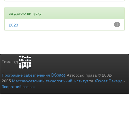
за датою випуску
2023
1
Тема від
Програмне забезпечення DSpace
Авторські права © 2002-
2005
Массачусетський технологічний інститут
та
Х’юлет Пакард
-
Зворотний зв’язок