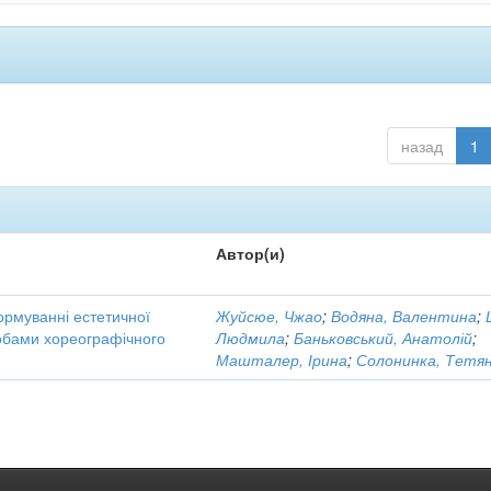
назад
1
Автор(и)
ормуванні естетичної
Жуйсюе, Чжао
;
Водяна, Валентина
;
собами хореографічного
Людмила
;
Баньковський, Анатолій
;
Машталер, Ірина
;
Солонинка, Тетя