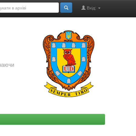
Вхід:
ючаючи