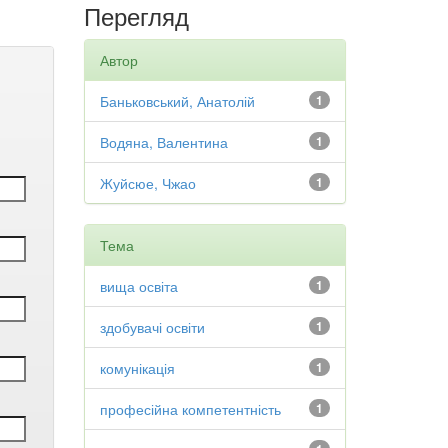
Перегляд
Автор
Баньковський, Анатолій
1
Водяна, Валентина
1
Жуйсюе, Чжао
1
Тема
вища освіта
1
здобувачі освіти
1
комунікація
1
професійна компетентність
1