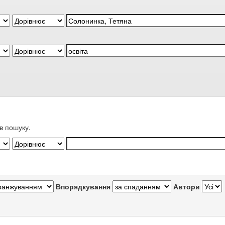
в пошуку.
Впорядкування
Автори