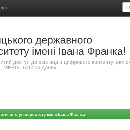
ідка
ицького державного
ситету імені Івана Франка!
критий доступ до всіх видів цифрового контенту, вкл
я, MPEG і набори даних
гічного університету імені Івана Франка