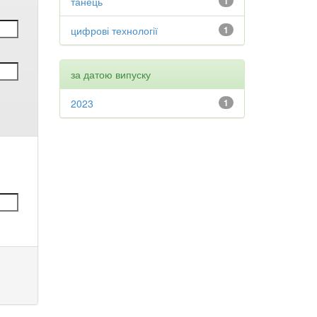
танець
1
цифрові технології
1
за датою випуску
2023
1