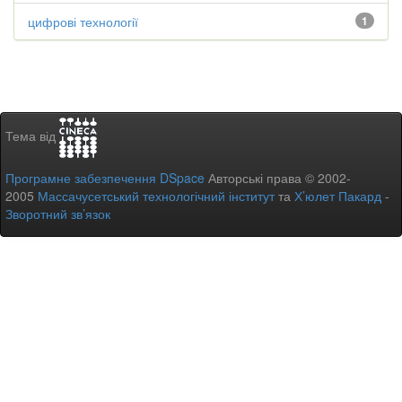
цифрові технології
1
Тема від
Програмне забезпечення DSpace
Авторські права © 2002-
2005
Массачусетський технологічний інститут
та
Х’юлет Пакард
-
Зворотний зв’язок