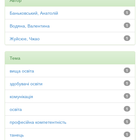
Автор
Баньковський, Анатолій
1
Водяна, Валентина
1
Жуйсюе, Чжао
1
Тема
вища освіта
1
здобувачі освіти
1
комунікація
1
освіта
1
професійна компетентність
1
танець
1