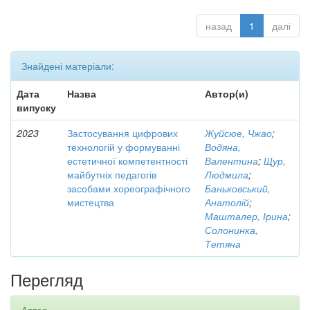
назад
1
далі
Знайдені матеріали:
Дата
Назва
Автор(и)
випуску
2023
Застосування цифрових
Жуйсюе, Чжао
;
технологій у формуванні
Водяна,
естетичної компетентності
Валентина
;
Щур,
майбутніх педагогів
Людмила
;
засобами хореографічного
Баньковський,
мистецтва
Анатолій
;
Машталер, Ірина
;
Солонинка,
Тетяна
Перегляд