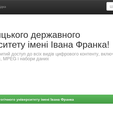
ідка
ицького державного
ситету імені Івана Франка!
критий доступ до всіх видів цифрового контенту, вкл
я, MPEG і набори даних
гічного університету імені Івана Франка