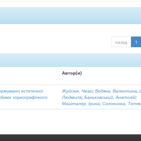
назад
1
Автор(и)
ормуванні естетичної
Жуйсюе, Чжао
;
Водяна, Валентина
;
собами хореографічного
Людмила
;
Баньковський, Анатолій
;
Машталер, Ірина
;
Солонинка, Тетя