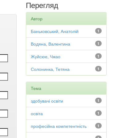
Перегляд
Автор
Баньковський, Анатолій
1
Водяна, Валентина
1
Жуйсюе, Чжао
1
Солонинка, Тетяна
1
Тема
здобувачі освіти
1
освіта
1
професійна компетентність
1