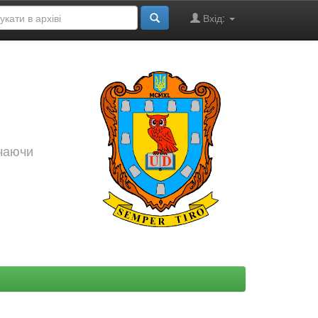
Вхід:
ючаючи