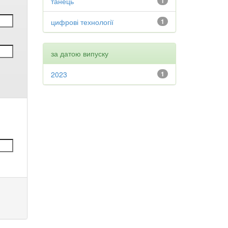
танець
1
цифрові технології
1
за датою випуску
2023
1