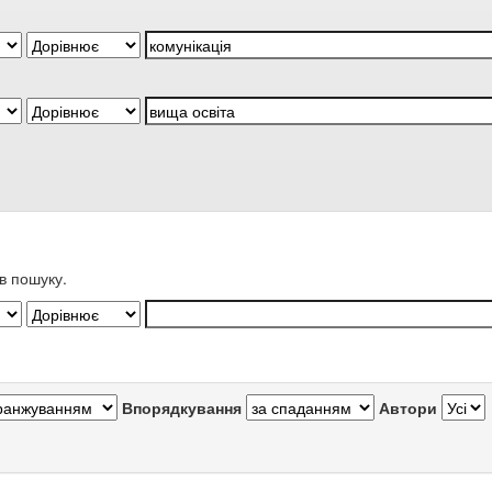
в пошуку.
Впорядкування
Автори