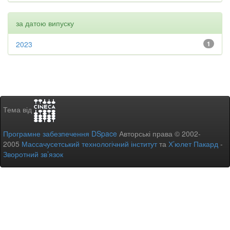
за датою випуску
2023
1
Тема від
Програмне забезпечення DSpace
Авторські права © 2002-
2005
Массачусетський технологічний інститут
та
Х’юлет Пакард
-
Зворотний зв’язок