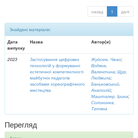
назад
1
далі
Знайдені матеріали:
Дата
Назва
Автор(и)
випуску
2023
Застосування цифрових
Жуйсюе, Чжао
;
технологій у формуванні
Водяна,
естетичної компетентності
Валентина
;
Щур,
майбутніх педагогів
Людмила
;
засобами хореографічного
Баньковський,
мистецтва
Анатолій
;
Машталер, Ірина
;
Солонинка,
Тетяна
Перегляд