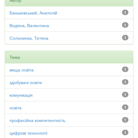
Автор
Баньковський, Анатолій
1
Водяна, Валентина
1
Солонинка, Тетяна
1
Тема
вища освіта
1
здобувачі освіти
1
комунікація
1
освіта
1
професійна компетентність
1
цифрові технології
1