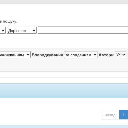
в пошуку.
Впорядкування
Автори
назад
1