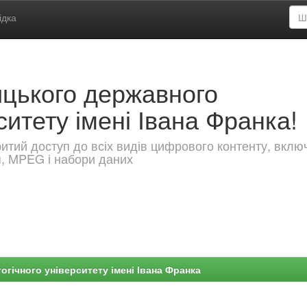
ідка
ицького державного
ситету імені Івана Франка!
критий доступ до всіх видів цифрового контенту, вкл
я, MPEG і набори даних
гічного університету імені Івана Франка