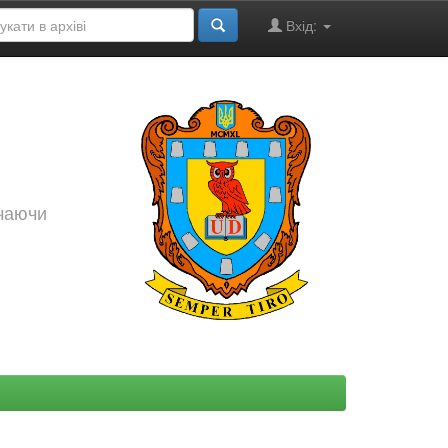
Вхід:
ючаючи