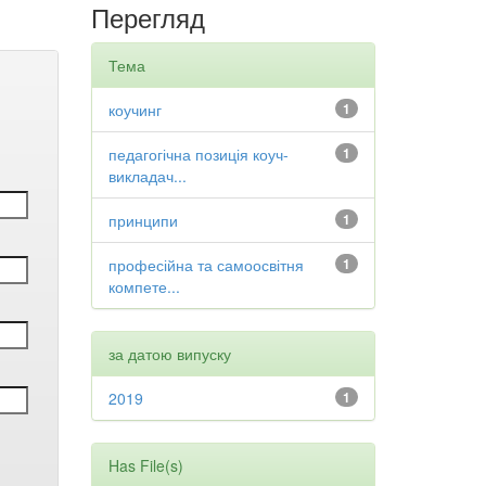
Перегляд
Тема
коучинг
1
педагогічна позиція коуч-
1
викладач...
принципи
1
професійна та самоосвітня
1
компете...
за датою випуску
2019
1
Has File(s)