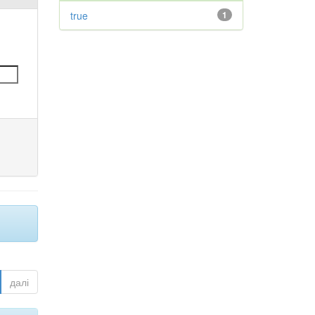
true
1
далі