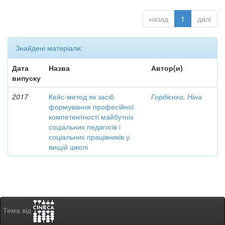
назад
1
далі
Знайдені матеріали:
Дата
Назва
Автор(и)
випуску
2017
Кейс-метод як засіб
Гордієнко, Ніна
формування професійної
компетентності майбутніх
соціальних педагогів і
соціальних працівників у
вищій школі
Тема від