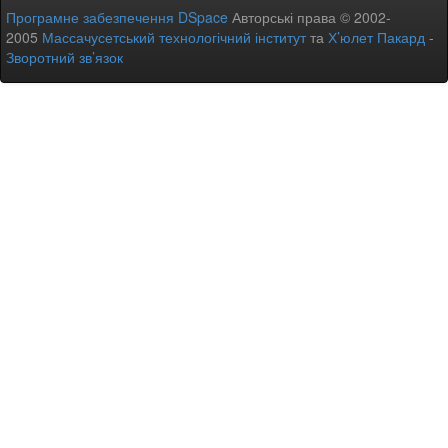
Програмне забезпечення DSpace
Авторські права © 2002-
2005
Массачусетський технологічний інститут
та
Х’юлет Пакард
-
Зворотний зв’язок