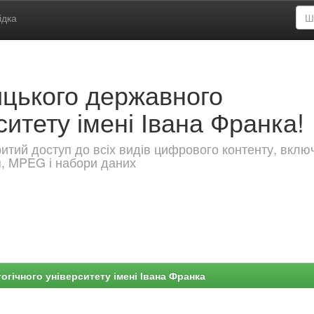
ідка
ицького державного
ситету імені Івана Франка!
критий доступ до всіх видів цифрового контенту, вкл
я, MPEG і набори даних
гічного університету імені Івана Франка