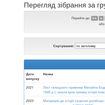
Перегляд зібрання за гр
Перейти до:
0-9
A
або
Сортування:
Дата
Назва
випуску
2021
Лист галицького правника Михайла Бодн
1945 р.): аналіз крізь призму історії по
2023
Матеріали до історії сучасної російсько