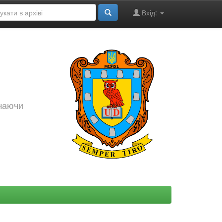
Вхід:
ючаючи