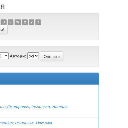
ія
U
V
W
X
Y
Z
Автори:
кола Дмитрович
;
Ільницька, Наталія
нтоніна
;
Ільницька, Наталія