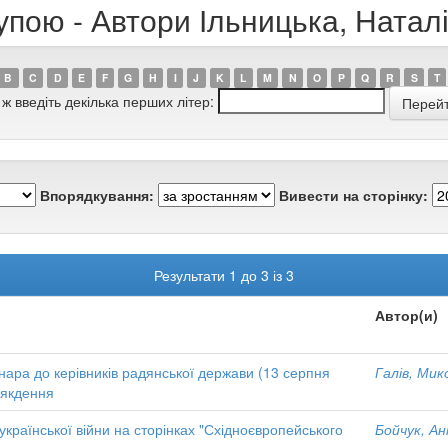
упою - Автори Ільницька, Натал
B
C
D
E
F
G
H
I
J
K
L
M
N
O
P
Q
R
S
T
 ж введіть декілька перших літер:
Впорядкування:
Вивести на сторінку:
Результати 1 до 3 із 3
Автор(и)
ара до керівників радянської держави (13 серпня
Галів, Ми
всякдення
-української війни на сторінках "Східноєвропейського
Бойчук, А