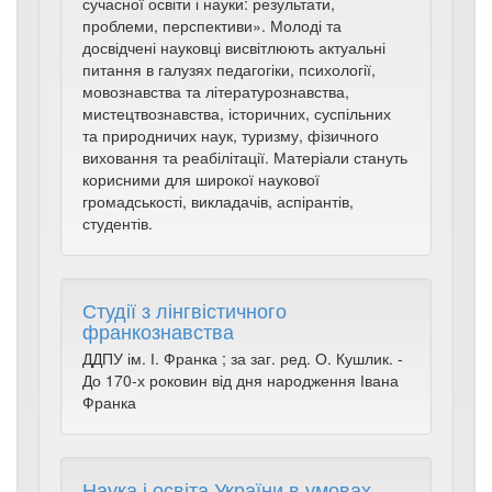
сучасної освіти і науки: результати,
проблеми, перспективи». Молоді та
досвідчені науковці висвітлюють актуальні
питання в галузях педагогіки, психології,
мовознавства та літературознавства,
мистецтвознавства, історичних, суспільних
та природничих наук, туризму, фізичного
виховання та реабілітації. Матеріали стануть
корисними для широкої наукової
громадськості, викладачів, аспірантів,
студентів.
Студії з лінгвістичного
франкознавства
ДДПУ ім. І. Франка ; за заг. ред. О. Кушлик. -
До 170-х роковин від дня народження Івана
Франка
Наука і освіта України в умовах