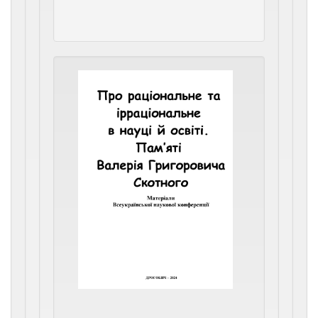
112
с.
Про
раціональн
та
ірраціонал
в
науці
й
освіті.
Пам’яті
Валерія
Григорови
Скотного
Матеріали
Всеукраїнсько
наукової
конференції
/
Ред.