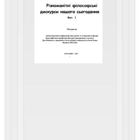
1
Збірник
містить
статті
та
тези,
підготовлені
за
підсумками
звітної
наукової
конференції
викладачів
та
аспірантів
кафедри
філософії
імені
професора
Валерія
Григоровича
Скотного