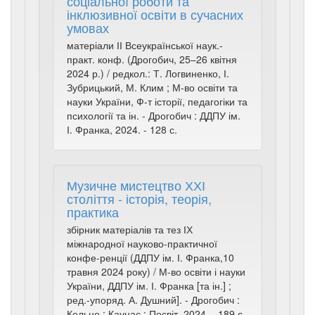
соціальної роботи та
інклюзивної освіти в сучасних
умовах
матеріали ІІ Всеукраїнської наук.-
практ. конф. (Дрогобич, 25–26 квітня
2024 р.) / редкол.: Т. Логвиненко, І.
Зубрицький, М. Клим ; М-во освіти та
науки України, Ф-т історії, педагогіки та
психології та ін. - Дрогобич : ДДПУ ім.
І. Франка, 2024. - 128 с.
Музичне мистецтво ХХІ
століття - історія, теорія,
практика
збірник матеріалів та тез ІХ
міжнародної науково-практичної
конфе-ренції (ДДПУ ім. І. Франка,10
травня 2024 року) / М-во освіти і науки
України, ДДПУ ім. І. Франка [та ін.] ;
ред.-упоряд. А. Душний]. - Дрогобич :
Кельце : Каунас : Посвіт, 2024. - 189 с.