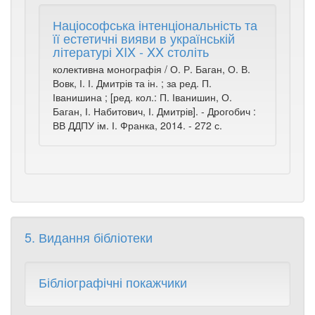
Націософська інтенціональність та
її естетичні вияви в українській
літературі XIX - XX століть
колективна монографія / О. Р. Баган, О. В.
Вовк, І. І. Дмитрів та ін. ; за ред. П.
Іванишина ; [ред. кол.: П. Іванишин, О.
Баган, І. Набитович, І. Дмитрів]. - Дрогобич :
ВВ ДДПУ ім. І. Франка, 2014. - 272 с.
5. Видання бібліотеки
Бібліографічні покажчики