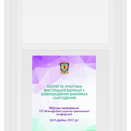
композиторськ
творчості,
народно-
інструменталь
і
вокального
мистецтва.
Теорія
та
практика
мистецької
едукації
у
цивілізацій
викликах
сьогоденн
:
матеріали
VII
Міжнародн
науково-