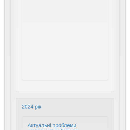
Для
науковців,
студентів,
всіх,
хто
цікавиться
роллю
філософськог
знання
в
аналітиці
проблем
сучасності.
2024 рік
Актуальні проблеми