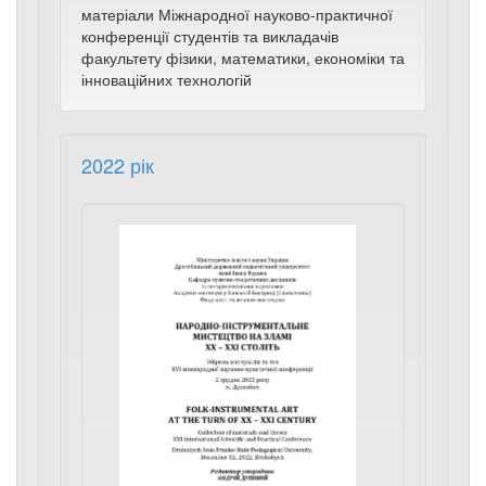
матеріали Міжнародної науково-практичної
конференції студентів та викладачів
факультету фізики, математики, економіки та
інноваційних технологій
2022 рік
Народно-
інструмент
мистецтво
на
зламі
ХХ
–
ХХІ
століть:
збірник
матеріалів
та
тез