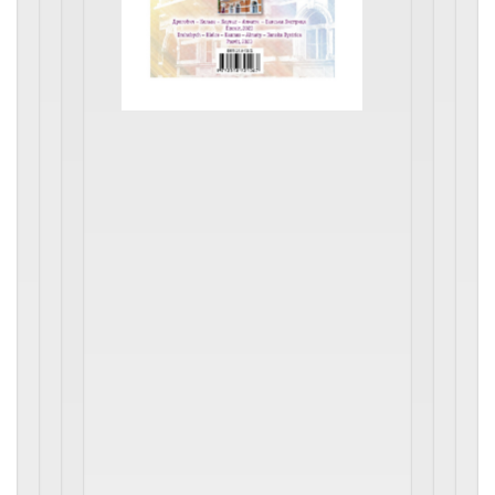
VІІІ
міжнародно
науково-
практичної
конфе-
ренції
У
збірнику
вміщено
статті
та
тези
учасників
VІІІ
міжнародної
науково-
практичної
конференції
«Музичне
мистецтво
ХХІ
століття: