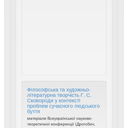
Гнатів,
Т.
Медвідь.
Дрогобич
:
ДДПУ
ім.
Івана
Франка,
2023.
407
с
Філософська та художньо-
літературна творчість Г. С.
Сковороди у контексті
проблем сучасного людського
буття
матеріали Всеукраїнської науково-
теоретичної конференції (Дрогобич,