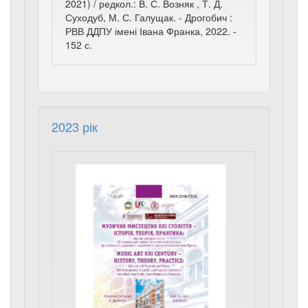
2021) / редкол.: В. С. Возняк , Т. Д.
Суходуб, М. С. Галущак. - Дрогобич :
РВВ ДДПУ імені Івана Франка, 2022. -
152 с.
2023 рік
Музичне
мистецтво
ХХІ
століття:
історія,
теорія,
практика:
збірник
матеріалів
та
тез