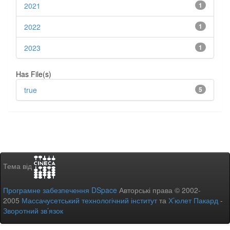
2021
1
2022
1
2023
1
Has File(s)
true
5
Тема від
Програмне забезпечення DSpace
Авторські права © 2002-
2005
Массачусетський технологічний інститут
та
Х’юлет Пакард
-
Зворотний зв’язок