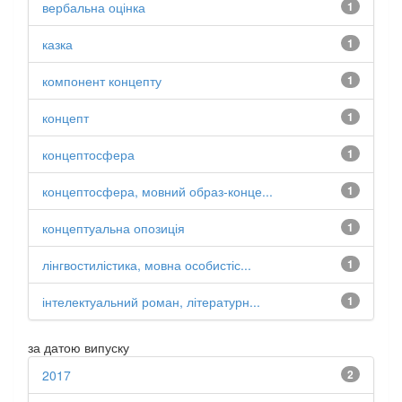
вербальна оцінка
1
казка
1
компонент концепту
1
концепт
1
концептосфера
1
концептосфера, мовний образ-конце...
1
концептуальна опозиція
1
лінгвостилістика, мовна особистіс...
1
інтелектуальний роман, літературн...
1
за датою випуску
2017
2