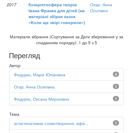
2017
Концептосфера творів
Огар, Анна
Івана Франка для дітей (на
Осипівна
матеріалі збірки казок
«Коли ще звірі говорили»)
Матеріали зібрання (Сортування за Дати збереження у за
спаданням порядку): 1 до 5 з 5
Перегляд
Автор
Федурко, Марія Юліанівна
4
Огар, Анна Осипівна
1
Федурко, Оксана Миронівна
1
Тема
аглютинативне словотворення, афік...
1