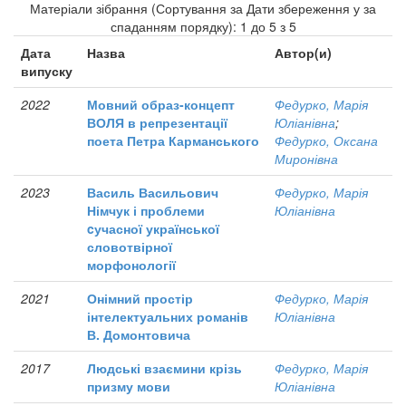
Матеріали зібрання (Сортування за Дати збереження у за
спаданням порядку): 1 до 5 з 5
Дата
Назва
Автор(и)
випуску
2022
Мовний образ-концепт
Федурко, Марія
ВОЛЯ в репрезентації
Юліанівна
;
поета Петра Карманського
Федурко, Оксана
Миронівна
2023
Василь Васильович
Федурко, Марія
Німчук і проблеми
Юліанівна
cучасної української
словотвірної
морфонології
2021
Онімний простір
Федурко, Марія
інтелектуальних романів
Юліанівна
В. Домонтовича
2017
Людські взаємини крізь
Федурко, Марія
призму мови
Юліанівна