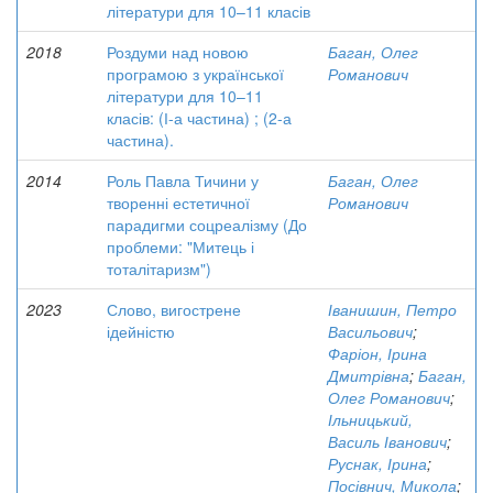
літератури для 10–11 класів
2018
Роздуми над новою
Баган, Олег
програмою з української
Романович
літератури для 10–11
класів: (І-а частина) ; (2-а
частина).
2014
Роль Павла Тичини у
Баган, Олег
творенні естетичної
Романович
парадигми соцреалізму (До
проблеми: "Митець і
тоталітаризм")
2023
Слово, вигострене
Іванишин, Петро
ідейністю
Васильович
;
Фаріон, Ірина
Дмитрівна
;
Баган,
Олег Романович
;
Ільницький,
Василь Іванович
;
Руснак, Ірина
;
Посівнич, Микола
;