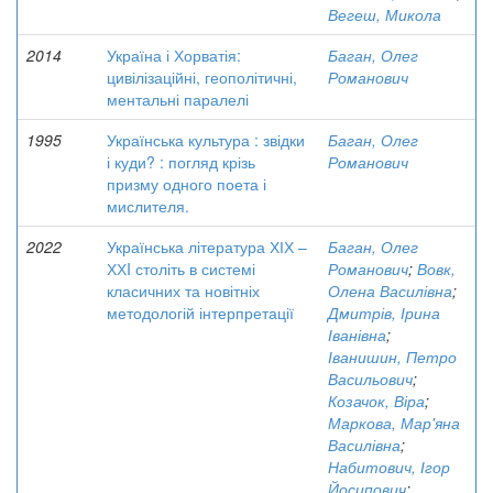
Вегеш, Микола
2014
Україна і Хорватія:
Баган, Олег
цивілізаційні, геополітичні,
Романович
ментальні паралелі
1995
Українська культура : звідки
Баган, Олег
і куди? : погляд крізь
Романович
призму одного поета і
мислителя.
2022
Українська література ХІХ –
Баган, Олег
ХХI століть в системі
Романович
;
Вовк,
класичних та новітніх
Олена Василівна
;
методологій інтерпретації
Дмитрів, Ірина
Іванівна
;
Іванишин, Петро
Васильович
;
Козачок, Віра
;
Маркова, Мар'яна
Василівна
;
Набитович, Ігор
Йосипович
;