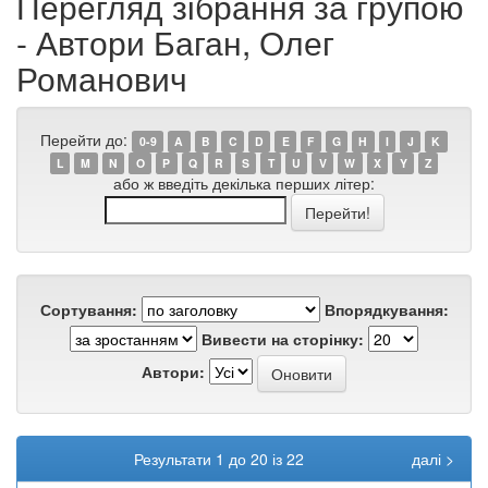
Перегляд зібрання за групою
- Автори Баган, Олег
Романович
Перейти до:
0-9
A
B
C
D
E
F
G
H
I
J
K
L
M
N
O
P
Q
R
S
T
U
V
W
X
Y
Z
або ж введіть декілька перших літер:
Сортування:
Впорядкування:
Вивести на сторінку:
Автори:
Результати 1 до 20 із 22
далі >