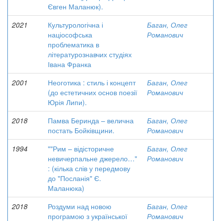
Євген Маланюк).
2021
Культурологічна і
Баган, Олег
націософська
Романович
проблематика в
літературознавчих студіях
Івана Франка
2001
Неоготика : стиль і концепт
Баган, Олег
(до естетичних основ поезії
Романович
Юрія Липи).
2018
Памва Беринда – велична
Баган, Олег
постать Бойківщини.
Романович
1994
""Рим – відісторичне
Баган, Олег
невичерпальне джерело…"
Романович
: (кілька слів у передмову
до "Посланія" Є.
Маланюка)
2018
Роздуми над новою
Баган, Олег
програмою з української
Романович