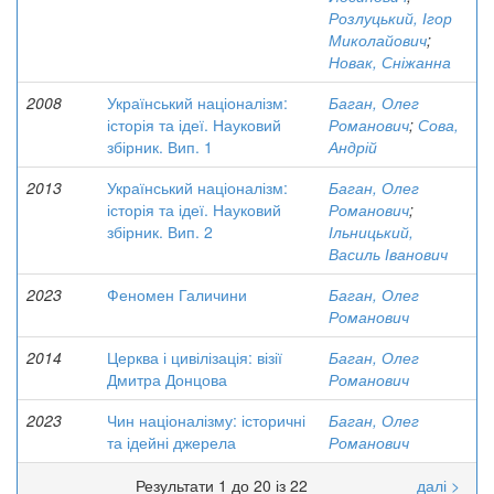
Розлуцький, Ігор
Миколайович
;
Новак, Сніжанна
2008
Український націоналізм:
Баган, Олег
історія та ідеї. Науковий
Романович
;
Сова,
збірник. Вип. 1
Андрій
2013
Український націоналізм:
Баган, Олег
історія та ідеї. Науковий
Романович
;
збірник. Вип. 2
Ільницький,
Василь Іванович
2023
Феномен Галичини
Баган, Олег
Романович
2014
Церква і цивілізація: візії
Баган, Олег
Дмитра Донцова
Романович
2023
Чин націоналізму: історичні
Баган, Олег
та ідейні джерела
Романович
Результати 1 до 20 із 22
далі >