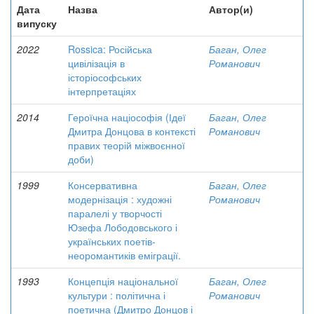
Дата
Назва
Автор(и)
випуску
2022
Rossica: Російська
Баган, Олег
цивілізація в
Романович
історіософських
інтерпретаціях
2014
Героїчна націософія (Ідеї
Баган, Олег
Дмитра Донцова в контексті
Романович
правих теорій міжвоєнної
доби)
1999
Консервативна
Баган, Олег
модернізація : художні
Романович
паралелі у творчості
Юзефа Лободовського і
українських поетів-
неоромантиків еміграції.
1993
Концепція національної
Баган, Олег
культури : політична і
Романович
поетична (Дмитро Донцов і