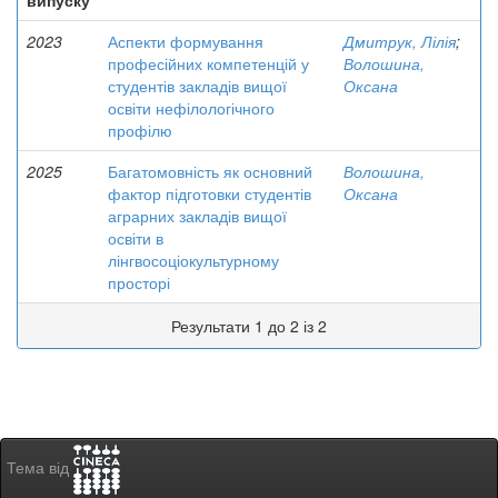
випуску
2023
Аспекти формування
Дмитрук, Лілія
;
професійних компетенцій у
Волошина,
студентів закладів вищої
Оксана
освіти нефілологічного
профілю
2025
Багатомовність як основний
Волошина,
фактор підготовки студентів
Оксана
аграрних закладів вищої
освіти в
лінгвосоціокультурному
просторі
Результати 1 до 2 із 2
Тема від