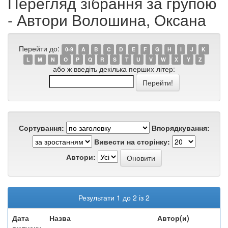
Перегляд зібрання за групою
- Автори Волошина, Оксана
Перейти до:
0-9
A
B
C
D
E
F
G
H
I
J
K
L
M
N
O
P
Q
R
S
T
U
V
W
X
Y
Z
або ж введіть декілька перших літер:
Сортування:
Впорядкування:
Вивести на сторінку:
Автори:
Результати 1 до 2 із 2
Дата
Назва
Автор(и)