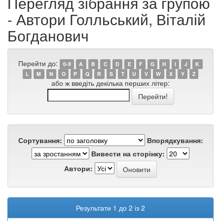
Перегляд зібрання за групою
- Автори Голльський, Віталій
Богданович
Перейти до:
0-9
A
B
C
D
E
F
G
H
I
J
K
L
M
N
O
P
Q
R
S
T
U
V
W
X
Y
Z
або ж введіть декілька перших літер:
Сортування:
Впорядкування:
Вивести на сторінку:
Автори:
Результати 1 до 2 із 2