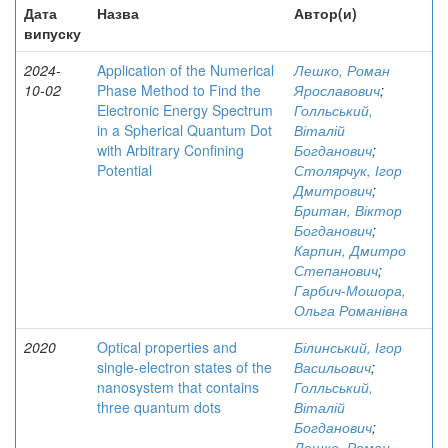
Дата
Назва
Автор(и)
випуску
2024-
Application of the Numerical
Лешко, Роман
10-02
Phase Method to Find the
Ярославович
;
Electronic Energy Spectrum
Голльський,
in a Spherical Quantum Dot
Віталій
with Arbitrary Confining
Богданович
;
Potential
Столярчук, Ігор
Дмитрович
;
Британ, Віктор
Богданович
;
Карпин, Дмитро
Степанович
;
Гарбич-Мошора,
Ольга Романівна
2020
Optical properties and
Білинський, Ігор
single-electron states of the
Васильович
;
nanosystem that contains
Голльський,
three quantum dots
Віталій
Богданович
;
Лешко, Роман