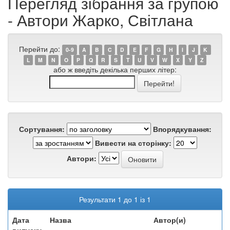
Перегляд зібрання за групою
- Автори Жарко, Світлана
Перейти до:
0-9
A
B
C
D
E
F
G
H
I
J
K
L
M
N
O
P
Q
R
S
T
U
V
W
X
Y
Z
або ж введіть декілька перших літер:
Сортування:
Впорядкування:
Вивести на сторінку:
Автори:
Результати 1 до 1 із 1
Дата
Назва
Автор(и)