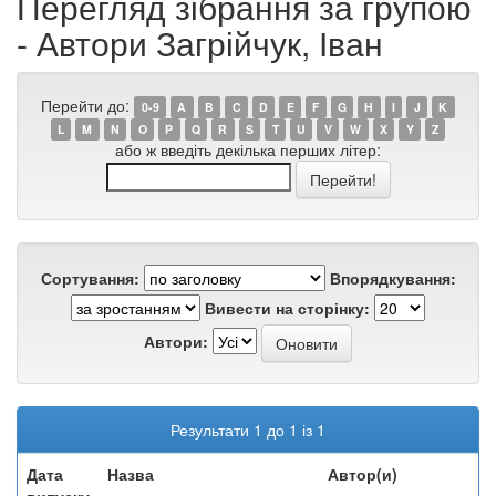
Перегляд зібрання за групою
- Автори Загрійчук, Іван
Перейти до:
0-9
A
B
C
D
E
F
G
H
I
J
K
L
M
N
O
P
Q
R
S
T
U
V
W
X
Y
Z
або ж введіть декілька перших літер:
Сортування:
Впорядкування:
Вивести на сторінку:
Автори:
Результати 1 до 1 із 1
Дата
Назва
Автор(и)