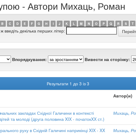
рупою - Автори Михаць, Роман
B
C
D
E
F
G
H
I
J
K
L
M
N
O
P
Q
R
S
T
 ж введіть декілька перших літер:
Впорядкування:
Вивести на сторінку:
Результати 1 до 3 із 3
Автор(и)
вчальних закладах Східної Галичини в контексті
Михаць, Р
ітей та молоді (друга половина XIX - початокXX ст.)
рального руху в Східній Галичині наприкінці XIX - XX
Михаць, Р