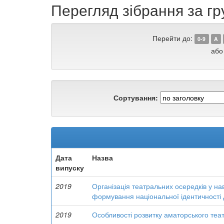
Перегляд зібрання за г
Перейти до:
0-9
A
або
Сортування:
Дата
Назва
випуску
2019
Організація театральних осередків у на
формування національної ідентичності д
2019
Особливості розвитку аматорського теат