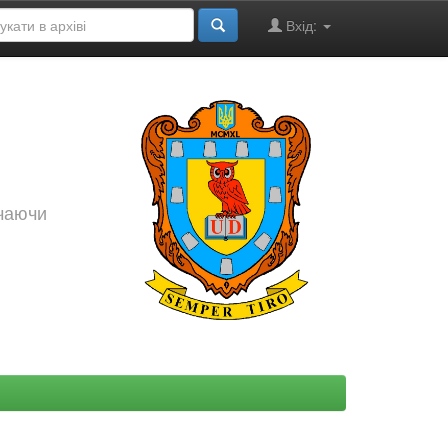
Вхід:
ючаючи