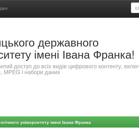
ідка
ицького державного
ситету імені Івана Франка!
критий доступ до всіх видів цифрового контенту, вкл
я, MPEG і набори даних
гічного університету імені Івана Франка