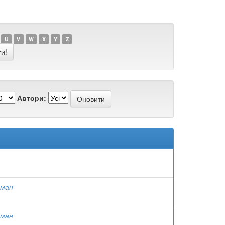
U
V
W
X
Y
Z
Автори:
оман
оман