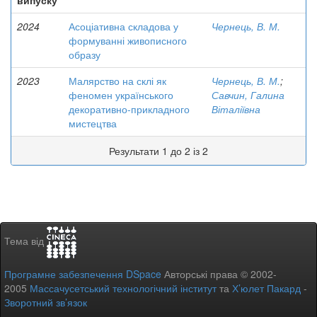
випуску
2024
Асоціативна складова у
Чернець, В. М.
формуванні живописного
образу
2023
Малярство на склі як
Чернець, В. М.
;
феномен українського
Савчин, Галина
декоративно-прикладного
Віталіївна
мистецтва
Результати 1 до 2 із 2
Тема від
Програмне забезпечення DSpace
Авторські права © 2002-
2005
Массачусетський технологічний інститут
та
Х’юлет Пакард
-
Зворотний зв’язок