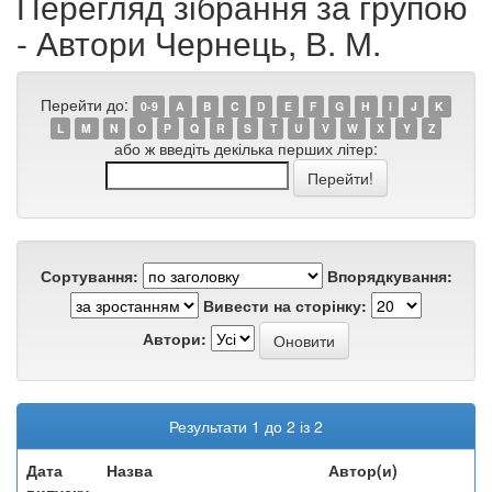
Перегляд зібрання за групою
- Автори Чернець, В. М.
Перейти до:
0-9
A
B
C
D
E
F
G
H
I
J
K
L
M
N
O
P
Q
R
S
T
U
V
W
X
Y
Z
або ж введіть декілька перших літер:
Сортування:
Впорядкування:
Вивести на сторінку:
Автори:
Результати 1 до 2 із 2
Дата
Назва
Автор(и)