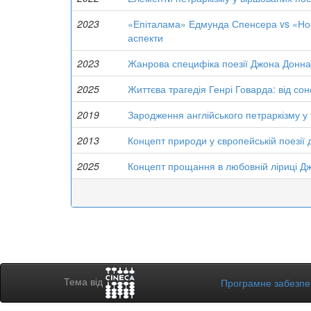
2023
«Епіталама» Едмунда Спенсера vs «Нок
аспекти
2023
Жанрова специфіка поезії Джона Донна 
2025
Життєва трагедія Генрі Говарда: від со
2019
Зародження англійського петраркізму у
2013
Концепт природи у європейській поезії
2025
Концепт прощання в любовній ліриці Д
Тема від
Програмне забезп