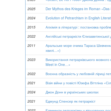
2025
Der Mythos des Krieges im Roman «Das Sa
2024
Evolution of Petrarchism in English Litera
2015
Алхімія в літературі : постановка пробл
2022
Англійські петраркісти Єлизаветинської
2011
Аральське море очима Тараса Шевченка (
хвилі…»)
2023
Використання петрарківського мовного к
Meet in One…»
2022
Воєнна образність у любовній ліриці пе
2021
Візія війни у повісті Юзефа Віттліна «Сі
2024
Джон Донн в українських школах
2021
Едмунд Спенсер як петраркіст
2022
Елементи петраркізму у віршованих пос