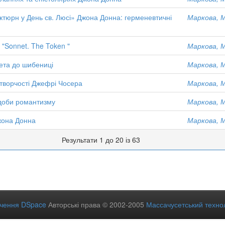
тюрн у День св. Люсі» Джона Донна: герменевтичні
Маркова, М
"Sonnet. The Token "
Маркова, М
нета до шибениці
Маркова, М
 творчості Джефрі Чосера
Маркова, М
 доби романтизму
Маркова, М
жона Донна
Маркова, М
Результати 1 до 20 із 63
ечення DSpace
Авторські права © 2002-2005
Массачусетський технол