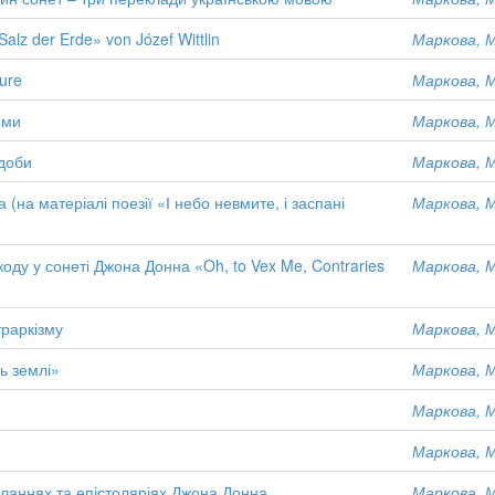
lz der Erde» von Józef Wittlin
Маркова, М
ture
Маркова, М
еми
Маркова, М
 доби
Маркова, М
на матеріалі поезії «І небо невмите, і заспані
Маркова, М
оду у сонеті Джона Донна «Oh, to Vex Me, Contraries
Маркова, М
траркізму
Маркова, М
ль землі»
Маркова, М
Маркова, М
Маркова, М
ланнях та епістоляріях Джона Донна
Маркова, М