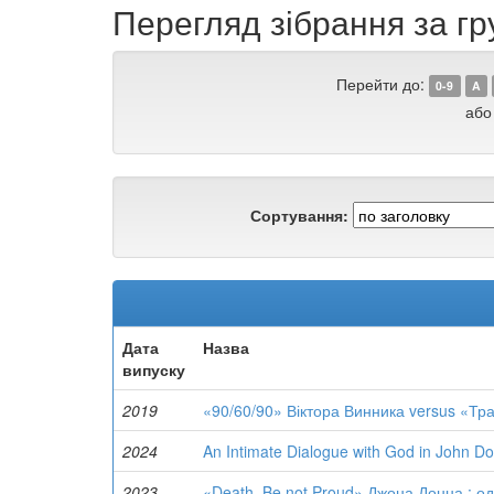
Перегляд зібрання за г
Перейти до:
0-9
A
або
Сортування:
Дата
Назва
випуску
2019
«90/60/90» Віктора Винника versus «Тр
2024
An Intimate Dialogue with God in John D
2023
«Death, Be not Proud» Джона Донна : о