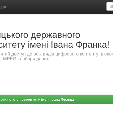
ідка
ицького державного
ситету імені Івана Франка!
критий доступ до всіх видів цифрового контенту, вкл
я, MPEG і набори даних
гічного університету імені Івана Франка