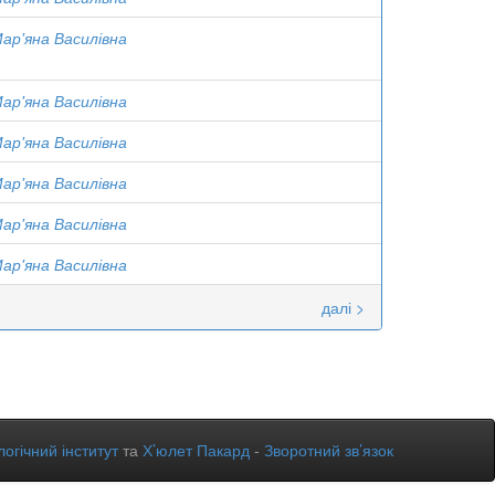
ар'яна Василівна
ар'яна Василівна
ар'яна Василівна
ар'яна Василівна
ар'яна Василівна
ар'яна Василівна
далі >
огічний інститут
та
Х’юлет Пакард
-
Зворотний зв’язок