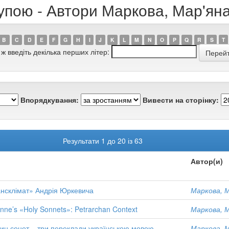
рупою - Автори Маркова, Мар'ян
B
C
D
E
F
G
H
I
J
K
L
M
N
O
P
Q
R
S
T
 ж введіть декілька перших літер:
Впорядкування:
Вивести на сторінку:
Результати 1 до 20 із 63
Автор(и)
ансклімат» Андрія Юркевича
Маркова, М
onne’s «Holy Sonnets»: Petrarchan Context
Маркова, М
дин сонет – три переклади українською мовою
Маркова, М