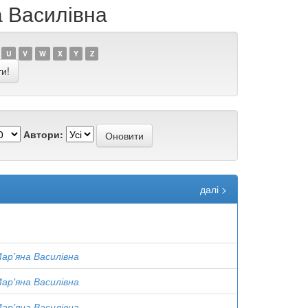
а Василівна
U
V
W
X
Y
Z
Автори:
далі >
ар'яна Василівна
ар'яна Василівна
ар'яна Василівна