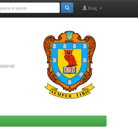
Вхід:
ючаючи