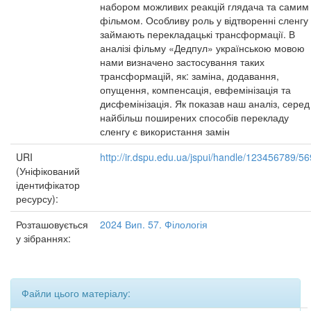
набором можливих реакцій глядача та самим
фільмом. Особливу роль у відтворенні сленгу
займають перекладацькі трансформації. В
аналізі фільму «Дедпул» українською мовою
нами визначено застосування таких
трансформацій, як: заміна, додавання,
опущення, компенсація, евфемінізація та
дисфемінізація. Як показав наш аналіз, серед
найбільш поширених способів перекладу
сленгу є використання замін
URI
http://ir.dspu.edu.ua/jspui/handle/123456789/5
(Уніфікований
ідентифікатор
ресурсу):
Розташовується
2024 Вип. 57. Філологія
у зібраннях:
Файли цього матеріалу: