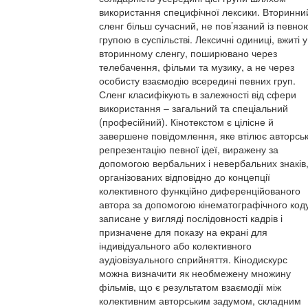
використання специфічної лексики. Вторинни
сленг більш сучасний, не пов’язаний із певно
групою в суспільстві. Лексичні одиниці, вжиті у
вторинному сленгу, поширювано через
телебачення, фільми та музику, а не через
особисту взаємодію всередині певних груп.
Сленг класифікують в залежності від сфери
використання – загальний та спеціальний
(професійний). Кінотекстом є цілісне й
завершене повідомлення, яке втілює авторсь
репрезентацію певної ідеї, виражену за
допомогою вербальних і невербальних знаків
організованих відповідно до концепції
колективного функційно диференційованого
автора за допомогою кінематографічного коду
записане у вигляді послідовності кадрів і
призначене для показу на екрані для
індивідуального або колективного
аудіовізуального сприйняття. Кінодискурс
можна визначити як необмежену множину
фільмів, що є результатом взаємодії між
колективним авторським задумом, складним