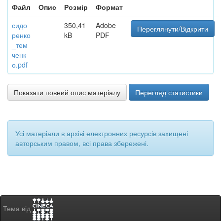
Файл
Опис
Розмір
Формат
сидо
350,41
Adobe
Переглянути/Відкрити
ренко
kB
PDF
_тем
ченк
о.pdf
Показати повний опис матеріалу
Перегляд статистики
Усі матеріали в архіві електронних ресурсів захищені
авторським правом, всі права збережені.
Тема від