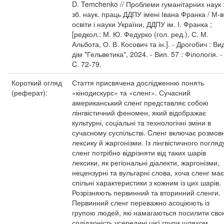
D. Temchenko // Проблеми гуманітарних наук 
зб. наук. праць ДДПУ імені Івана Франка / М-
освіти і науки України, ДДПУ ім. І. Франка ;
[редкол.: М. Ю. Федурко (гол. ред.), С. М.
Альбота, О. В. Косович та ін.]. - Дрогобич : Ви
дім "Гельветика", 2024. - Вип. 57 : Філологія. -
C. 72-79.
Короткий огляд
Стаття присвячена дослідженню понять
(реферат):
«кінодискурс» та «сленг». Сучасний
американський сленг представляє собою
лінгвістичний феномен, який відображає
культурні, соціальні та технологічні зміни в
сучасному суспільстві. Cленг включає розмов
лексику й жаргонізми. Із лінгвістичного погляд
сленг потрібно відрізняти від таких шарів
лексики, як регіональні діалекти, жаргонізми,
нецензурні та вульгарні слова, хоча сленг має
спільні характеристики з кожним із цих шарів.
Розрізняють первинний та вторинний сленги.
Первинний сленг переважно асоціюють із
групою людей, які намагаються посилити сво
солідарність усередині цієї групи шляхом