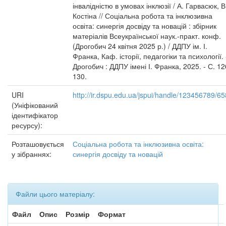
інвалідністю в умовах інклюзії / А. Гарвасюк, В
Костіна // Соціальна робота та інклюзивна
освіта: синергія досвіду та новацій : збірник
матеріалів Всеукраїнської наук.-практ. конф.
(Дрогобич 24 квітня 2025 р.) / ДДПУ ім. І.
Франка, Каф. історії, педагогіки та психології. 
Дрогобич : ДДПУ імені І. Франка, 2025. - С. 12
130.
URI
http://ir.dspu.edu.ua/jspui/handle/123456789/6
(Уніфікований
ідентифікатор
ресурсу):
Розташовується
Соціальна робота та інклюзивна освіта:
у зібраннях:
синергія досвіду та новацій
Файли цього матеріалу:
Файл
Опис
Розмір
Формат